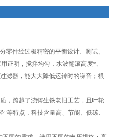
部分零件经过极精密的平衡设计、测试、
用证明，搅拌均匀，水波翻滚高度*。
音过滤器，能大大降低运转时的噪音；根
2材质，跨越了浇铸生铁老旧工艺，且叶轮
轻”等特点，科技含量高、节能、低碳、