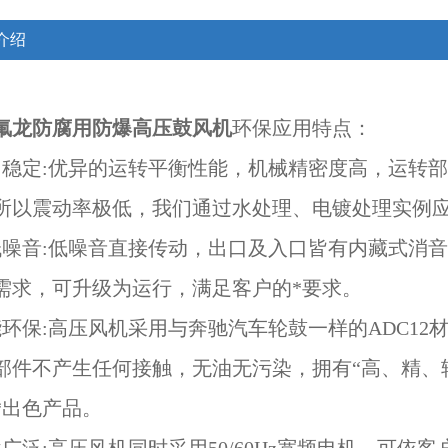
介绍
氟龙防腐用防爆高压鼓风机
环保应用特点：
力稳定:优异的运转平衡性能，机械精密度高，运转
所以震动率极低，我们通过水处理、电镀处理实例应
低噪音:低噪音直接传动，出口及入口皆有内藏式消
需求，可升级为运行，满足客户的*要求。
能环保:高压风机采用与奔驰汽车轮鼓一样的ADC1
部件不产生任何接触，无油无污染，拥有“高、精、
*出色产品。