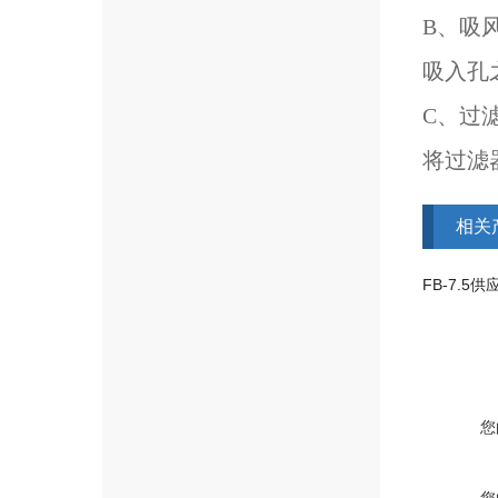
B、吸
吸入孔
C、过
将过滤
相关
您