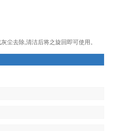
灰尘去除,清洁后将之旋回即可使用。