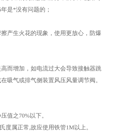
5年是*没有问题的；
摩擦产生火花的现象，使用更放心，防爆
提高而增加，如电流过大会导致接触器跳
或在吸气或排气侧装置风压风量调节阀。
压值之70%以下。
氏度属正常,故应使用铁管1M以上。