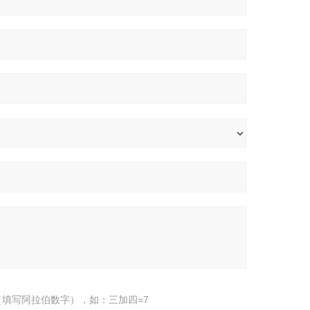
填写阿拉伯数字），如：三加四=7