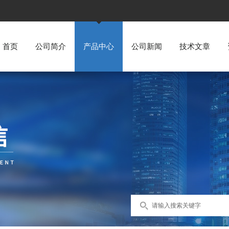
首页
公司简介
产品中心
公司新闻
技术文章