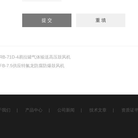
RB-71D-4易拉罐气体输送高压鼓风机
FB-7.5供应特氟龙防腐防爆鼓风机
于我们
|
产品中心
|
公司新闻
|
技术文章
|
资质证