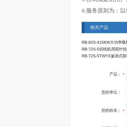
6:服务原则为：
相关产品
产品：
您的单位：
您的姓名：