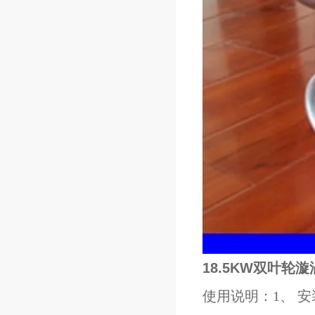
18.5KW双叶轮
使用说明：1、 