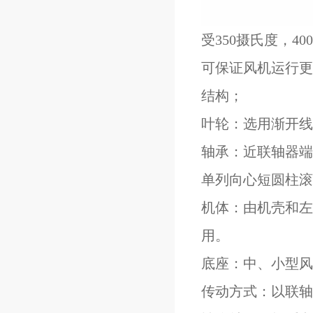
受350摄氏度，
可保证风机运行更
结构；
叶轮：选用渐开线
轴承：近联轴器端
单列向心短圆柱滚
机体：由机壳和左
用。
底座：中、小型风
传动方式：以联轴