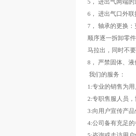
5， 进出气两端
6， 进出气口外
7， 轴承的更换
顺序逐一拆卸零件
马拉出，同时不要
8， 严禁固体、
我们的服务：
1:专业的销售为
2:专职售服人员
3:向用户宣传产
4:公司备有充足
5:咨询或走访用