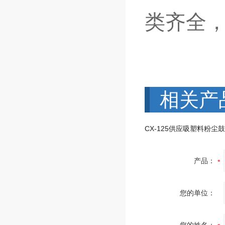
类齐全
相关产
CX-125供应吸塑料粉尘
产品：
您的单位：
您的姓名：