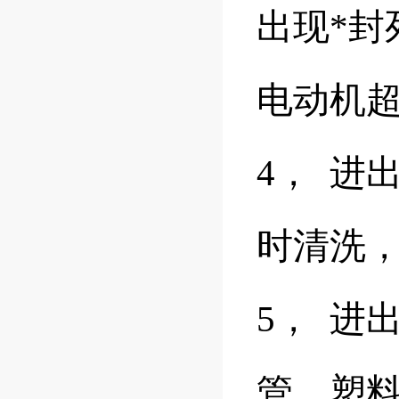
出现*
电动机
4， 进
时清洗
5， 进
管、塑