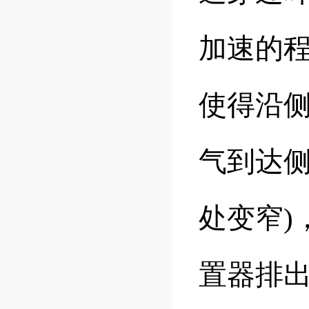
加速的程
使得沿
气到达侧
处变窄)
置器排