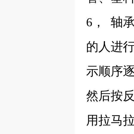
6， 轴
的人进
示顺序
然后按
用拉马