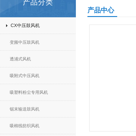
产品分类
产品中心
CX中压鼓风机
变频中压鼓风机
透浦式风机
吸附式中压风机
吸塑料粉尘专用风机
锯末输送鼓风机
吸棉线纺织风机