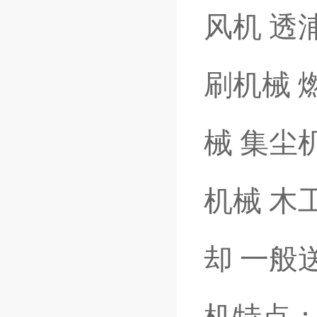
风机 透
刷机械 
械 集尘
机械 木
却 一般
机特点：