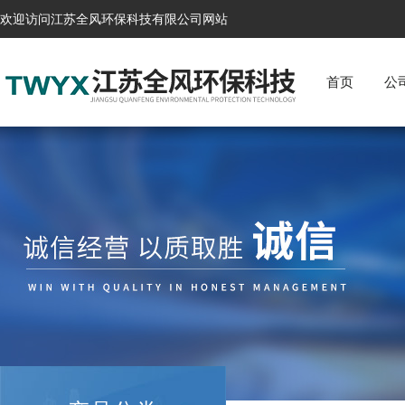
欢迎访问江苏全风环保科技有限公司网站
首页
公