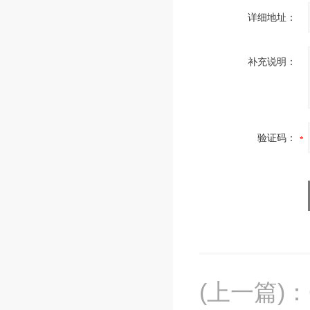
详细地址：
补充说明：
验证码：
(上一篇)
：