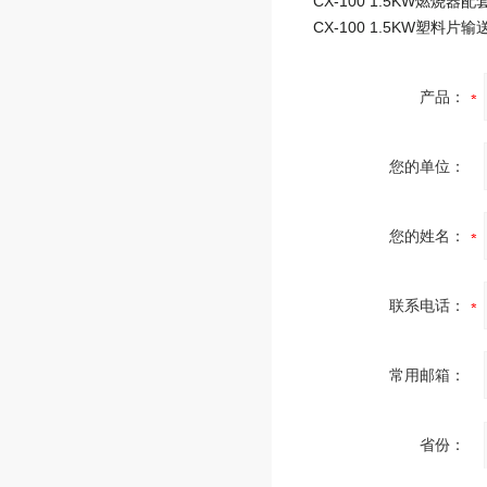
产品：
您的单位：
您的姓名：
联系电话：
常用邮箱：
省份：