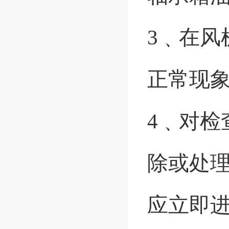
3﹑在风
正常现象
4﹑对检
除或处理
应立即