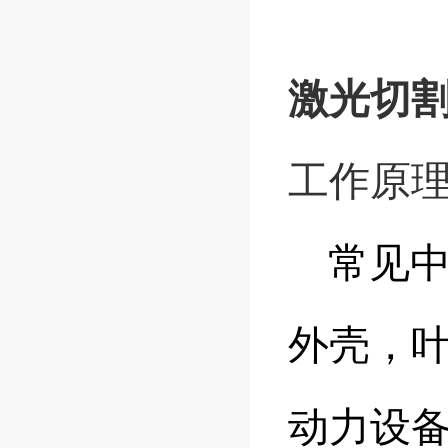
激光切
工作原理
常见中
外壳，
动力设