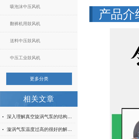
吸泡沫中压风机
产品介
翻裤机用鼓风机
送料中压鼓风机
中压工业鼓风机
更多分类
相关文章
深入理解真空旋涡气泵的结构设计
漩涡气泵温度过高的很好的解决方法