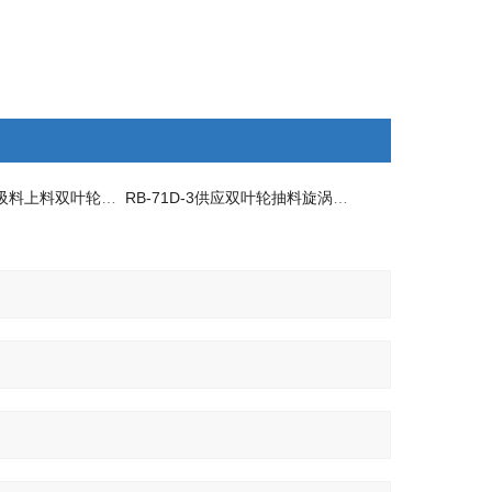
RB-72S-5供应吸料上料双叶轮高压风机
RB-71D-3供应双叶轮抽料旋涡高压风机