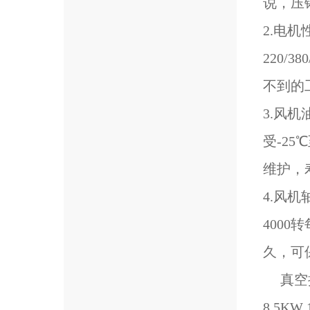
说，压
2.电
220/
不到的
3.风
受-2
维护，
4.风
400
久，可
真空抽料风
8.5KW 