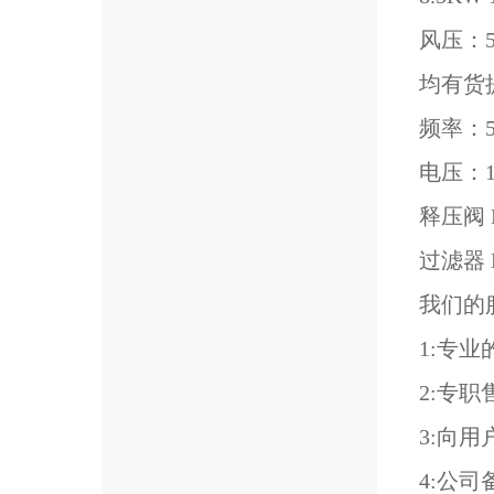
风压：5
均有货
频率：50
电压：
释压阀 
过滤器 M
我们的
1:专
2:专
3:向
4:公