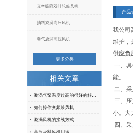
真空吸附双叶轮鼓风机
产品
抽料旋涡高压风机
我公司
曝气旋涡高压风机
维护，
供应负
更多分类
一、具
能。
相关文章
二、采
漩涡气泵温度过高的很好的解决方法
三、压
如何操作变频鼓风机
小。大
漩涡风机的接线方式
四、采
高压吸料风机用途