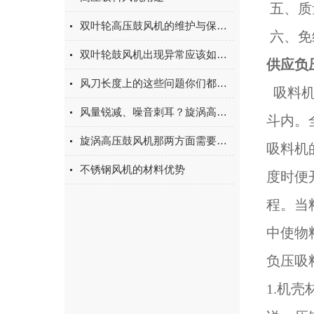
五、质
双叶轮高压鼓风机的维护与保养指南
六、免
双叶轮鼓风机出现异常应该如何处理
供应负
风刀长度上的这些问题你们都知道吗
吸料机
风量锐减、噪音刺耳？旋涡高压气泵叶轮卡滞的快速修复方案
斗内。
旋涡高压鼓风机那两方面需要保护
吸料机
不锈钢风机的材料优势
度时便
程。当
中使物
负压吸
1.机