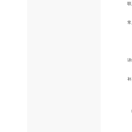
联
常
详
补