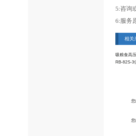
5:咨
6:服
相关
吸粮食高
您
您