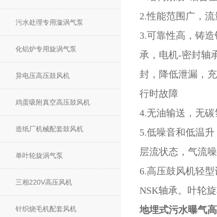
2.性能范围广，流量
污水处理专用漩涡气泵
3.可靠性高，铸
化铝炉专用旋涡气泵
承，电机-密封轴
封，降低泄漏，充
异电压高压鼓风机
行时故障
鸡蛋吸附真空高压鼓风机
4.无油输送，无碳
造纸厂机械配套鼓风机
5.低噪音和低温
层流状态，气流噪
单叶轮旋涡气泵
6.高压鼓风机轻
三相220V高压风机
NSK轴承。叶轮
地埋式污水曝气高
针织烧毛机配套风机