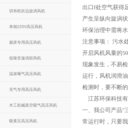
出口f处空气获得
切布机吹边旋涡风机
产生呈纵向旋涡状
单相220V高压风机
环保治理中需将水
注意事项： 污水
裁床专用高压风机
开启风机风量的5
低噪音漩涡鼓风机
现象发生，不易检
温泉曝气高压风机
运行，风机润滑油
检测时，要不断的
充气专用高压风机
江苏环保科技有
木工机械真空吸气高压风机
一、我公司产品"
常运行时，只要我
吸黄豆高压风机