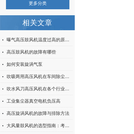
更多分类
相关文章
曝气高压鼓风机温度过高的原因分析
高压鼓风机的故障有哪些
如何安装旋涡气泵
吹吸两用高压风机在车间除尘中的应用与效果
吹水风刀高压风机在各个行业的具体应用
工业集尘器真空电机负压高
高压旋涡风机的故障与排除方法
大风量鼓风机的选型指南：考虑哪些因素？