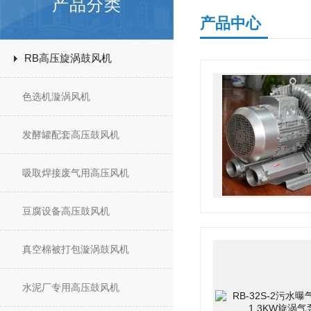
产品分类
产品中心
RB高压旋涡鼓风机
色选机漩涡风机
发酵罐配套高压鼓风机
吸取焊接废气用高压风机
豆腐设备高压鼓风机
真空棉被打包漩涡鼓风机
水泥厂专用高压鼓风机