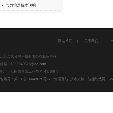
气力输送技术说明
网站首页
|
关于我们
|
江苏全风环保科技有限公司版权所有
邮箱：
1950640525@qq.com
地址：江阴市青阳工业园区润阳路8号
备案号：苏ICP备16043625号-57
管理登陆
技术支持：
智能制造网
Go