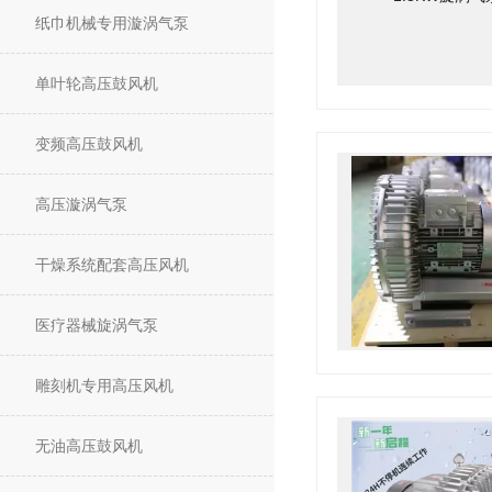
纸巾机械专用漩涡气泵
单叶轮高压鼓风机
变频高压鼓风机
高压漩涡气泵
干燥系统配套高压风机
医疗器械旋涡气泵
雕刻机专用高压风机
无油高压鼓风机