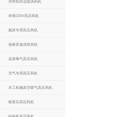
切布机吹边旋涡风机
单相220V高压风机
裁床专用高压风机
低噪音漩涡鼓风机
温泉曝气高压风机
充气专用高压风机
木工机械真空吸气高压风机
吸黄豆高压风机
贴标机高压风机