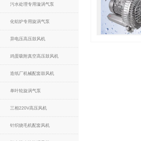
污水处理专用漩涡气泵
化铝炉专用旋涡气泵
异电压高压鼓风机
鸡蛋吸附真空高压鼓风机
造纸厂机械配套鼓风机
单叶轮旋涡气泵
三相220V高压风机
针织烧毛机配套风机