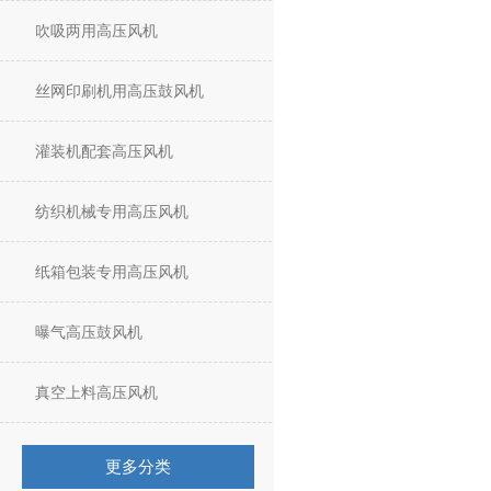
吹吸两用高压风机
丝网印刷机用高压鼓风机
灌装机配套高压风机
纺织机械专用高压风机
纸箱包装专用高压风机
曝气高压鼓风机
真空上料高压风机
更多分类