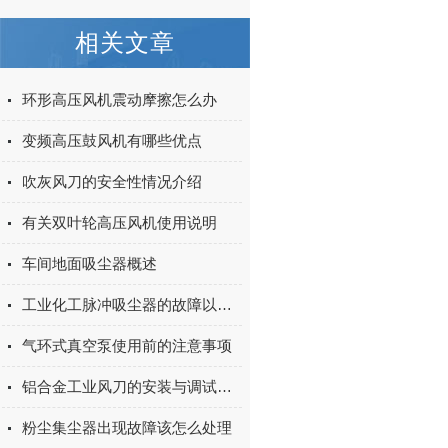
相关文章
环形高压风机震动摩擦怎么办
变频高压鼓风机有哪些优点
吹灰风刀的安全性情况介绍
有关双叶轮高压风机使用说明
车间地面吸尘器概述
工业化工脉冲吸尘器的故障以及解决方法
气环式真空泵使用前的注意事项
铝合金工业风刀的安装与调试指南
粉尘集尘器出现故障该怎么处理