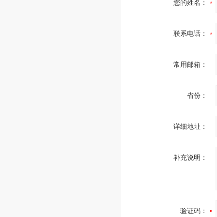
您的姓名：
联系电话：
常用邮箱：
省份：
详细地址：
补充说明：
验证码：