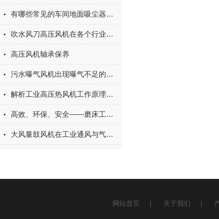
有哪些常见的车间地面吸尘器故障现象及解决方法？
吹水风刀高压风机在各个行业的具体应用
高压风机轴承保养
污水曝气风机出现曝气不足的原因你知道有哪些么
解析工业高压热风机工作原理及注意事项
高效、环保、安全——磨床工业集尘器的多重优势解读
大风量鼓风机在工业通风与气力输送中的核心作用
网站首页
|
关于我们
|