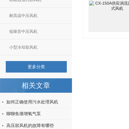
耐高温中压风机
低噪音中压风机
小型冷却鼓风机
更多分类
相关文章
如何正确使用污水处理风机
聊聊鱼塘增氧气泵
高压鼓风机的故障有哪些