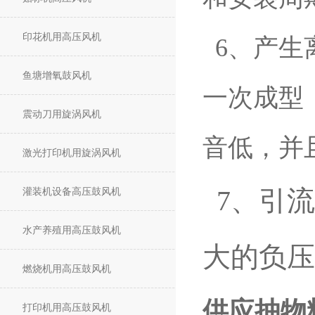
印花机用高压风机
6、产生
鱼塘增氧鼓风机
一次成型
震动刀用旋涡风机
音低，并
激光打印机用旋涡风机
7、引流
灌装机设备高压鼓风机
水产养殖用高压鼓风机
大的负压
燃烧机用高压鼓风机
供应抽物
打印机用高压鼓风机