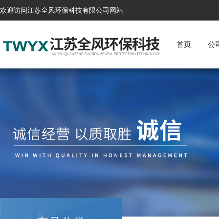
欢迎访问江苏全风环保科技有限公司网站
首页
公