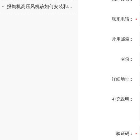
投饲机高压风机该如何安装和调试
联系电话：
常用邮箱：
省份：
详细地址：
补充说明：
验证码：