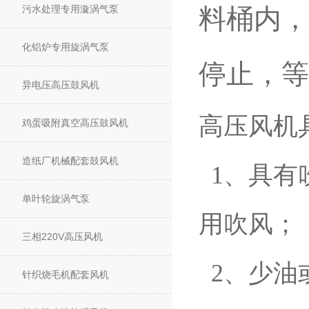
污水处理专用漩涡气泵
料桶内，
化铝炉专用旋涡气泵
停止，等
异电压高压鼓风机
高压风机
鸡蛋吸附真空高压鼓风机
造纸厂机械配套鼓风机
1、具有
单叶轮旋涡气泵
用吹风；
三相220V高压风机
2、少
针织烧毛机配套风机