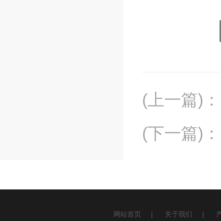
(上一篇)
：
(下一篇)
：
网站首页
|
关于我们
|