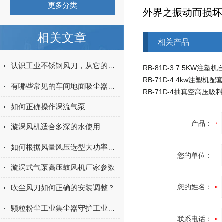
更多分类
外界之振动而损坏
相关文章
相关产品
认识工业不锈钢风刀，从它的工作特点和运用开始
有哪些常见的车间地面吸尘器故障现象及解决方法？
RB-71D-4抽真空高压吸
如何正确操作涡流气泵
产品：
漩涡风机适合多深的水使用
如何根据风量风压选型大功率高压鼓风机
您的单位：
漩涡式气泵高压鼓风机厂家参数
您的姓名：
吹尘风刀如何正确的安装调整？
颗粒粉尘工业集尘器守护工业环境的重要设备
联系电话：