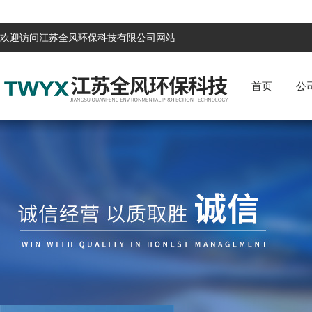
欢迎访问江苏全风环保科技有限公司网站
首页
公