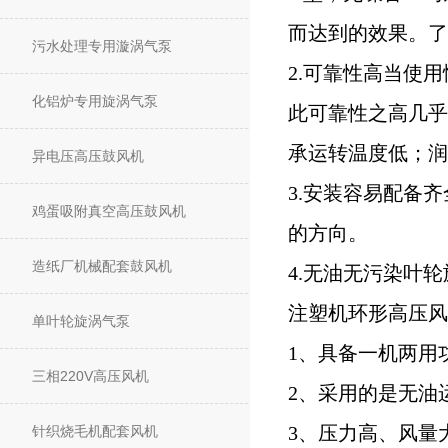
而达到的效果。了
污水处理专用漩涡气泵
2.可靠性高当使
化铝炉专用旋涡气泵
此可靠性之高几乎
承运转温度低；润
异电压高压鼓风机
3.安装容易配备
鸡蛋吸附真空高压鼓风机
的方向。
造纸厂机械配套鼓风机
4.无油无污染叶
注塑机环形高压风
单叶轮旋涡气泵
1、具备一机两用
三相220V高压风机
2、采用的是无油
3、压力高、风量
针织烧毛机配套风机