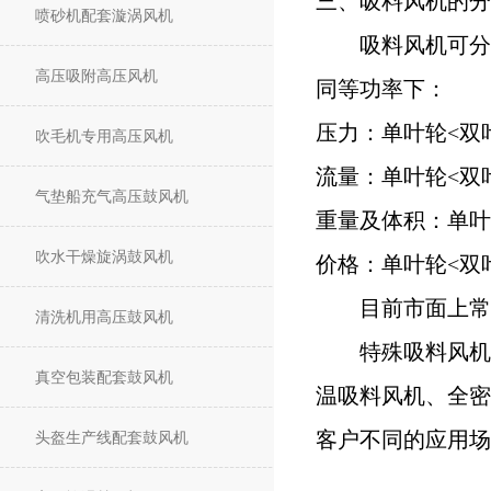
三、吸料风机的分
喷砂机配套漩涡风机
吸料风机可分为
高压吸附高压风机
同等功率下：
压力：单叶轮<双
吹毛机专用高压风机
流量：单叶轮<双
气垫船充气高压鼓风机
重量及体积：单叶
吹水干燥旋涡鼓风机
价格：单叶轮<双
目前市面上常用
清洗机用高压鼓风机
特殊吸料风机：
真空包装配套鼓风机
温吸料风机、全密
客户不同的应用场
头盔生产线配套鼓风机