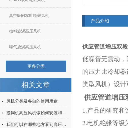
真空吸附双叶轮鼓风机
产品介绍
抽料旋涡高压风机
供应管道增压双段
曝气旋涡高压风机
低噪音无震动，因
更多分类
的压力比冷却器
类型风机）设计
相关文章
供应管道增压
风机分类及各自的使用用途
1.产品的研究
投饲机高压风机该如何安装和调试
2.电机绝缘等级
我们可以在哪些地方看到高压风机风刀