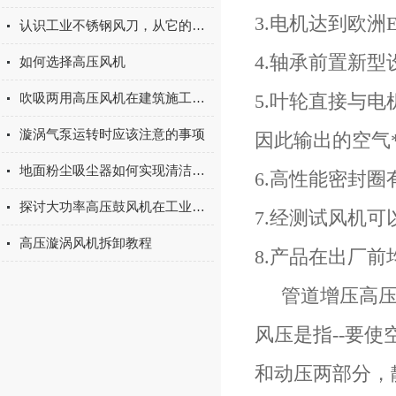
3.电机达到欧洲
认识工业不锈钢风刀，从它的工作特点和运用开始
4.轴承前置新
如何选择高压风机
吹吸两用高压风机在建筑施工中的应用分析
5.叶轮直接与
漩涡气泵运转时应该注意的事项
因此输出的空气
地面粉尘吸尘器如何实现清洁无二次污染
6.高性能密封
探讨大功率高压鼓风机在工业生产中的应用
7.经测试风机
高压漩涡风机拆卸教程
8.产品在出厂
管道增压高压
风压是指--要
和动压两部分，