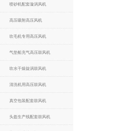
喷砂机配套漩涡风机
高压吸附高压风机
吹毛机专用高压风机
气垫船充气高压鼓风机
吹水干燥旋涡鼓风机
清洗机用高压鼓风机
真空包装配套鼓风机
头盔生产线配套鼓风机