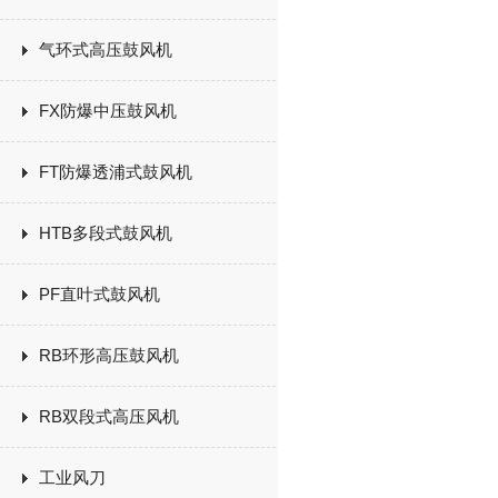
气环式高压鼓风机
FX防爆中压鼓风机
FT防爆透浦式鼓风机
HTB多段式鼓风机
PF直叶式鼓风机
RB环形高压鼓风机
RB双段式高压风机
工业风刀