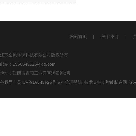
网站首页
|
关于我们
|
江苏全风环保科技有限公司版权所有
邮箱：
1950640525@qq.com
地址：江阴市青阳工业园区润阳路8号
备案号：苏ICP备16043625号-57
管理登陆
技术支持：
智能制造网
Go