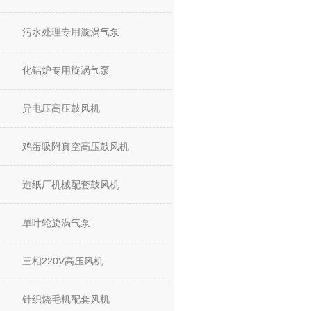
污水处理专用漩涡气泵
化铝炉专用旋涡气泵
异电压高压鼓风机
鸡蛋吸附真空高压鼓风机
造纸厂机械配套鼓风机
单叶轮旋涡气泵
三相220V高压风机
针织烧毛机配套风机