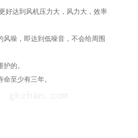
，更好达到风机压力大，风力大，效率
的风噪，即达到低噪音，不会给周围
维护的。
寿命至少有三年。