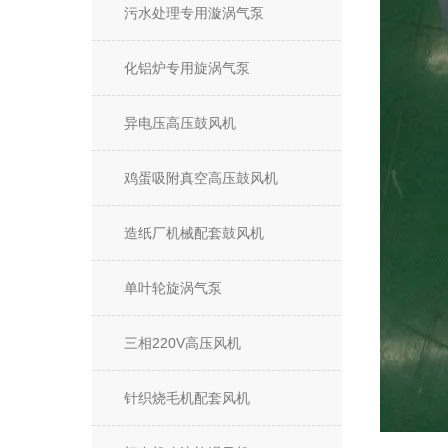
污水处理专用漩涡气泵
化铝炉专用旋涡气泵
异电压高压鼓风机
鸡蛋吸附真空高压鼓风机
造纸厂机械配套鼓风机
单叶轮旋涡气泵
三相220V高压风机
针织烧毛机配套风机