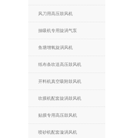
风刀用高压鼓风机
抽吸机专用旋涡气泵
鱼塘增氧旋涡风机
纸布条吹送高压鼓风机
开料机真空吸附鼓风机
吹膜机配套旋涡鼓风机
贴膜专用高压鼓风机
喷砂机配套漩涡风机