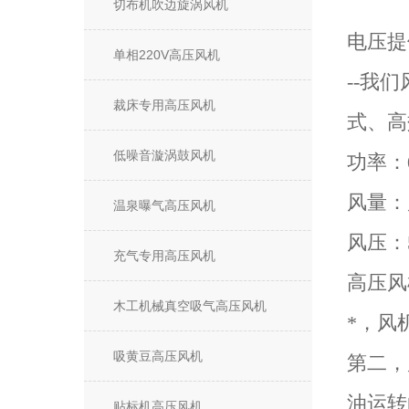
切布机吹边旋涡风机
电压提供
单相220V高压风机
--我
裁床专用高压风机
式、高
低噪音漩涡鼓风机
功率：0
风量：
温泉曝气高压风机
风压：5
充气专用高压风机
高压风
木工机械真空吸气高压风机
*，风
吸黄豆高压风机
第二，
油运转
贴标机高压风机