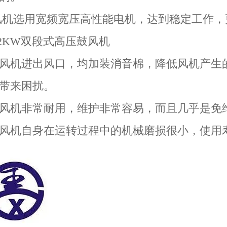
风机选用宽频宽压高性能电机，达到稳定工作
.2KW双段式高压鼓风机
风机进出风口，均加装消音棉，降低风机产生
带来困扰。
风机非常耐用，维护非常容易，而且几乎是免
风机自身在运转过程中的机械磨损很小，使用