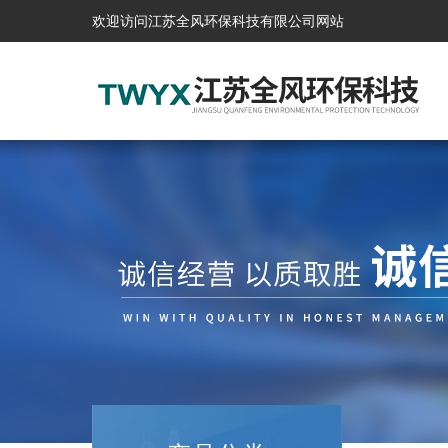
欢迎访问江苏全风环保科技有限公司网站