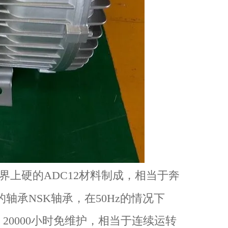
界上硬的ADC12材料制成，相当于奔
承NSK轴承，在50Hz的情况下
滑，20000小时免维护，相当于连续运转