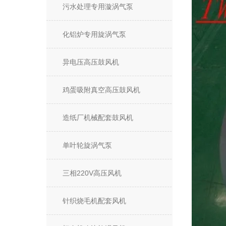
污水处理专用漩涡气泵
化铝炉专用旋涡气泵
异电压高压鼓风机
鸡蛋吸附真空高压鼓风机
造纸厂机械配套鼓风机
单叶轮旋涡气泵
三相220V高压风机
针织烧毛机配套风机