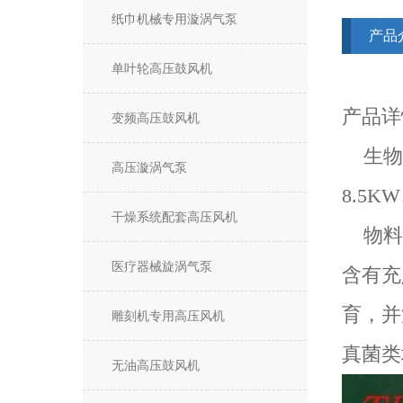
纸巾机械专用漩涡气泵
产品
单叶轮高压鼓风机
产品详
变频高压鼓风机
生物曝
高压漩涡气泵
8.5K
干燥系统配套高压风机
物料曝
医疗器械旋涡气泵
含有充
育，并
雕刻机专用高压风机
真菌类
无油高压鼓风机