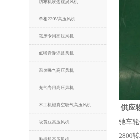
切布机吹边旋涡风机
单相220V高压风机
裁床专用高压风机
低噪音漩涡鼓风机
温泉曝气高压风机
充气专用高压风机
木工机械真空吸气高压风机
供应
驰车轮
吸黄豆高压风机
280
贴标机高压风机