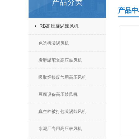
产品分类
产品中
RB高压旋涡鼓风机
色选机漩涡风机
发酵罐配套高压鼓风机
吸取焊接废气用高压风机
豆腐设备高压鼓风机
真空棉被打包漩涡鼓风机
水泥厂专用高压鼓风机