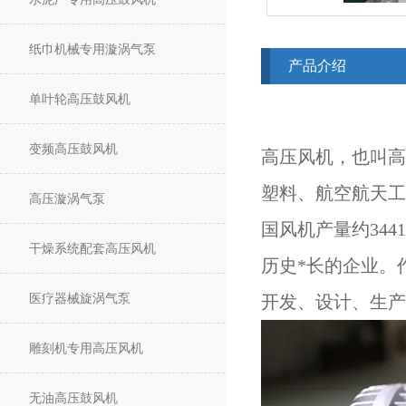
纸巾机械专用漩涡气泵
产品介绍
单叶轮高压鼓风机
变频高压鼓风机
高压风机，也叫高
塑料、航空航天工
高压漩涡气泵
国风机产量约344
干燥系统配套高压风机
历史*长的企业。
医疗器械旋涡气泵
开发、设计、生产
雕刻机专用高压风机
无油高压鼓风机