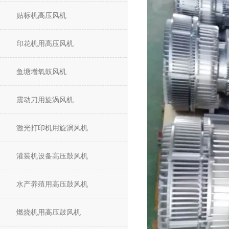
贴标机高压风机
印花机用高压风机
鱼塘增氧鼓风机
震动刀用旋涡风机
激光打印机用旋涡风机
灌装机设备高压鼓风机
水产养殖用高压鼓风机
燃烧机用高压鼓风机