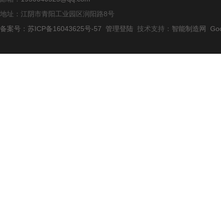
地址：江阴市青阳工业园区润阳路8号
备案号：苏ICP备16043625号-57
管理登陆
技术支持：
智能制造网
Go