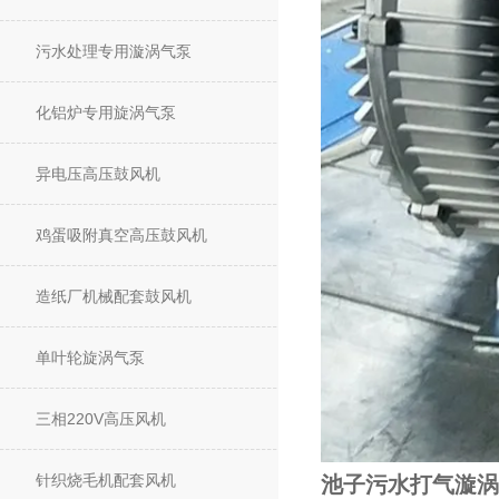
污水处理专用漩涡气泵
化铝炉专用旋涡气泵
异电压高压鼓风机
鸡蛋吸附真空高压鼓风机
造纸厂机械配套鼓风机
单叶轮旋涡气泵
三相220V高压风机
针织烧毛机配套风机
池子污水打气漩涡