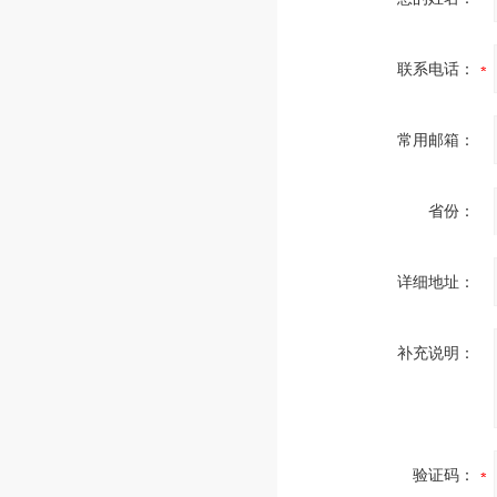
联系电话：
常用邮箱：
省份：
详细地址：
补充说明：
验证码：