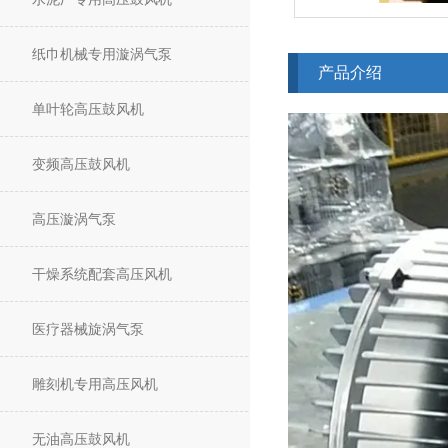
纸巾机械专用漩涡气泵
产品介绍
单叶轮高压鼓风机
变频高压鼓风机
高压漩涡气泵
干燥系统配套高压风机
医疗器械旋涡气泵
雕刻机专用高压风机
无油高压鼓风机