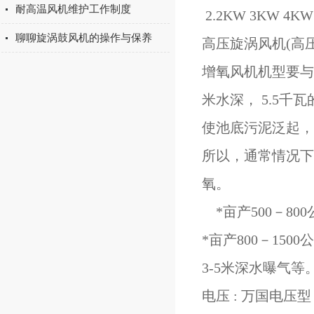
耐高温风机维护工作制度
2.2KW 3KW 4KW 
聊聊旋涡鼓风机的操作与保养
高压旋涡风机(高
增氧风机机型要与
米水深， 5.5千
使池底污泥泛起
所以，通常情况下
氧。
*亩产500－8
*亩产800－15
3-5米深水曝气等
电压 : 万国电压型：