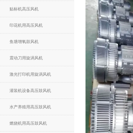
贴标机高压风机
印花机用高压风机
鱼塘增氧鼓风机
震动刀用旋涡风机
激光打印机用旋涡风机
灌装机设备高压鼓风机
水产养殖用高压鼓风机
燃烧机用高压鼓风机