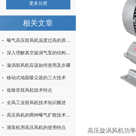
更多分类
相关文章
曝气高压鼓风机温度过高的原因分析
深入理解真空旋涡气泵的结构设计
漩涡鼓风机应该如何使用及步骤
移动式地面吸尘器的三大技术
低噪音鼓风机技术特点
全风工业鼓风机技术知识概述
高压风机的两种曝气扩散技术说明
灌装机用高压风机的使用特点
高压旋涡风机功率： 0.