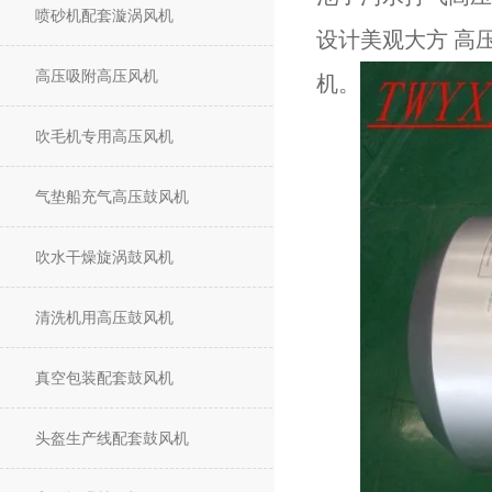
喷砂机配套漩涡风机
设计美观大方 高
高压吸附高压风机
机。
吹毛机专用高压风机
气垫船充气高压鼓风机
吹水干燥旋涡鼓风机
清洗机用高压鼓风机
真空包装配套鼓风机
头盔生产线配套鼓风机