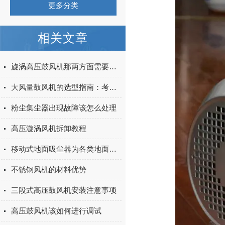
更多分类
相关文章
旋涡高压鼓风机那两方面需要保护
大风量鼓风机的选型指南：考虑哪些因素？
粉尘集尘器出现故障该怎么处理
高压漩涡风机拆卸教程
移动式地面吸尘器为各类地面清洁提供了有力的支持
不锈钢风机的材料优势
三段式高压鼓风机安装注意事项
高压鼓风机该如何进行调试