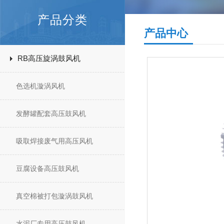
产品分类
产品中心
RB高压旋涡鼓风机
色选机漩涡风机
发酵罐配套高压鼓风机
吸取焊接废气用高压风机
豆腐设备高压鼓风机
真空棉被打包漩涡鼓风机
水泥厂专用高压鼓风机