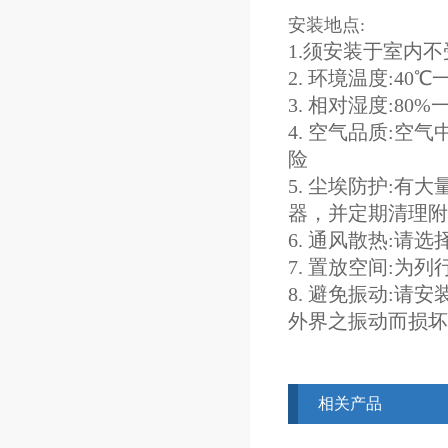
安装地点:
1.须安装于室内
2. 环境温度:40℃
3. 相对湿度:80%
4. 空气品质:
险
5. 尘埃防护:
器，并定期清理附
6. 通风散热:
7. 置放空间:
8. 避免振动:
外界之振动而损
相关产品