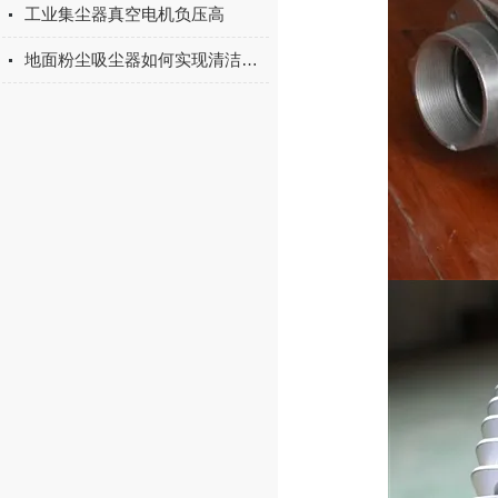
工业集尘器真空电机负压高
地面粉尘吸尘器如何实现清洁无二次污染