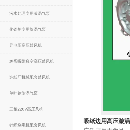
污水处理专用漩涡气泵
化铝炉专用旋涡气泵
异电压高压鼓风机
鸡蛋吸附真空高压鼓风机
造纸厂机械配套鼓风机
单叶轮旋涡气泵
三相220V高压风机
吸纸边用高压漩涡
针织烧毛机配套风机