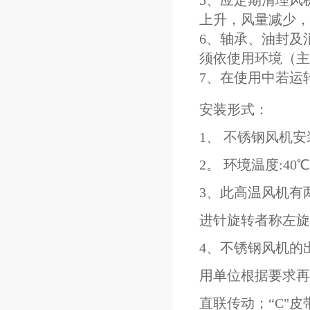
5、应定期清理风
上升，风量减少，
6、轴承、油封及
须依使用环境（主
7、在使用中若运
安装形式：
1、 不锈钢风机
2。 环境温度:40
3、此高温风机有
进针旋转者称左旋
4、不锈钢风机的
用单位根据要求再
直联传动；“C"皮