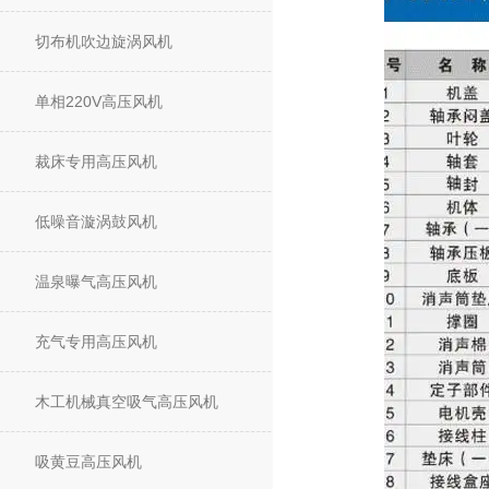
切布机吹边旋涡风机
单相220V高压风机
裁床专用高压风机
低噪音漩涡鼓风机
温泉曝气高压风机
充气专用高压风机
木工机械真空吸气高压风机
吸黄豆高压风机