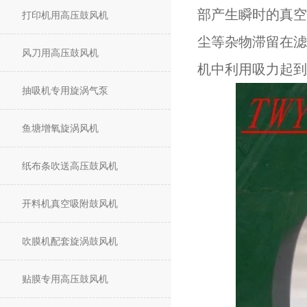
部产生瞬时的真空
打印机用高压鼓风机
尘等杂物滞留在滤
风刀用高压鼓风机
机中利用吸力起到
抽吸机专用旋涡气泵
鱼塘增氧旋涡风机
纸布条吹送高压鼓风机
开料机真空吸附鼓风机
吹膜机配套旋涡鼓风机
贴膜专用高压鼓风机