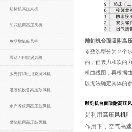
贴标机高压风机
印花机用高压风机
雕刻机台面吸附高
鱼塘增氧鼓风机
参数选型分为２个步
震动刀用旋涡风机
的，但吸力和吹的力
机曲线图，再根据
激光打印机用旋涡风机
以无法确定具体的
灌装机设备高压鼓风机
雕刻机台面吸附高压风
水产养殖用高压鼓风机
是利用
高压风机
叶
燃烧机用高压鼓风机
作用下，空气高速