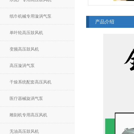
纸巾机械专用漩涡气泵
产品介绍
单叶轮高压鼓风机
变频高压鼓风机
高压漩涡气泵
干燥系统配套高压风机
医疗器械旋涡气泵
雕刻机专用高压风机
无油高压鼓风机