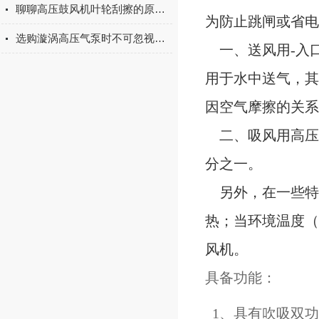
聊聊高压鼓风机叶轮刮擦的原因和方位
为防止跳闸或省电
选购漩涡高压气泵时不可忽视的技术参数
一、送风用-入口
用于水中送气，其
因空气摩擦的关系
二、吸风用高压
分之一。
另外，在一些特
热；当环境温度（
风机。
具备功能：
1、具有吹吸双功