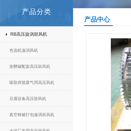
产品分类
产品中心
RB高压旋涡鼓风机
色选机漩涡风机
发酵罐配套高压鼓风机
吸取焊接废气用高压风机
豆腐设备高压鼓风机
真空棉被打包漩涡鼓风机
水泥厂专用高压鼓风机