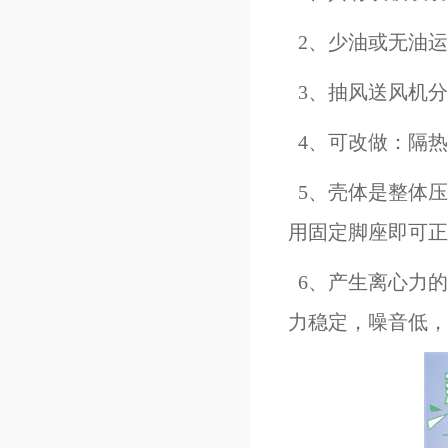
2、少油或无油
3、抽风送风机分
4、可改做：隔热
5、壳体是整体压
用固定脚座即可正
6、产生离心力的
力稳定，噪音低，