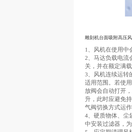
雕刻机台面吸附高压风
1、风机在使用中
2、马达负载电流
关，并在额定满载
3、风机连续运转
适用范围。若使用
放阀会自动打开，
升，此时应避免持
气阀切换方式运作
4、硬质物体、尘
中安装过滤器，为