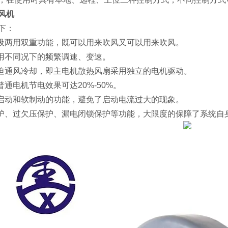
风机
下：
吹吸两用双重功能，既可以用来吹风又可以用来吹风。
适用不同况下的频繁调速、变速。
强迫通风冷却，即主电机散热风扇采用独立的电机驱动。
普通电机节电效果可达20%-50%。
软启动和软制动的功能，避免了启动电流过大的现象。
保护、过欠压保护、漏电闭锁保护等功能，大限度的保障了系统自