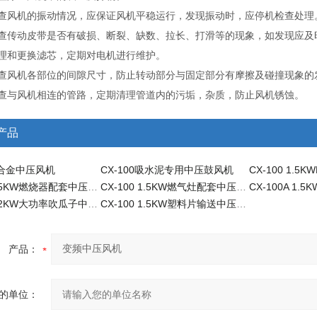
检查风机的振动情况，应保证风机平稳运行，发现振动时，应停机检查处理
检查传动皮带是否有破损、断裂、缺数、拉长、打滑等的现象，如发现应及
清理和更换滤芯，定期对电机进行维护。
检查风机各部位的间隙尺寸，防止转动部分与固定部分有摩擦及碰撞现象的
检查与风机相连的管路，定期清理管道内的污垢，杂质，防止风机锈蚀。
产品
铝合金中压风机
CX-100吸水泥专用中压鼓风机
CX-100 1.5KW燃烧器配套中压风机
CX-100 1.5KW燃气灶配套中压风机
CX-125 2.2KW大功率吹瓜子中压风机
CX-100 1.5KW塑料片输送中压鼓风机
产品：
的单位：