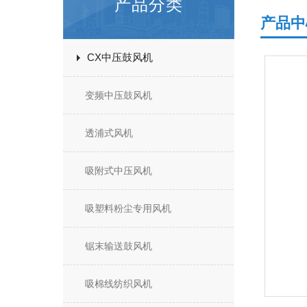
产品分类
产品中
CX中压鼓风机
变频中压鼓风机
透浦式风机
吸附式中压风机
吸塑料粉尘专用风机
锯末输送鼓风机
吸棉线纺织风机