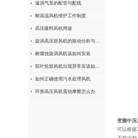
漩涡气泵的配管与配线
耐高温风机维护工作制度
高压吸料风机用途
旋涡高压鼓风机的振动分析与减振措施
耐腐蚀旋涡风机该如何安装
双叶轮鼓风机出现异常应该如何处理
如何正确使用污水处理风机
环形高压风机震动摩擦怎么办
变频中压
可以根据
下的冷却