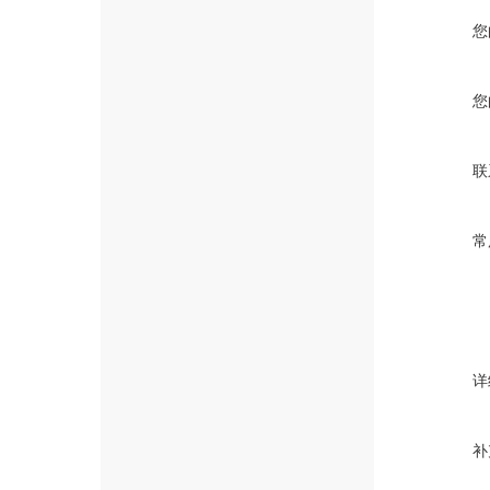
您
您
联
常
详
补