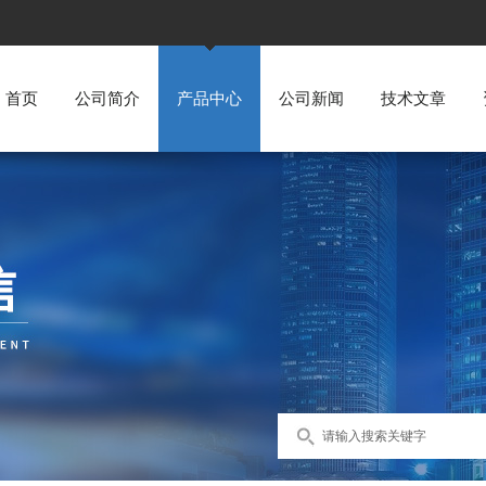
首页
公司简介
产品中心
公司新闻
技术文章