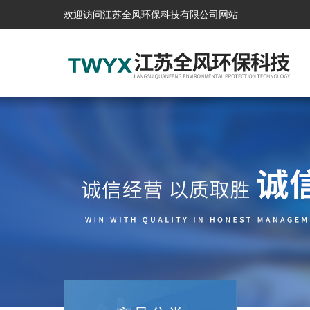
欢迎访问江苏全风环保科技有限公司网站