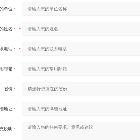
的单位：
的姓名：
系电话：
用邮箱：
省份：
细地址：
充说明：