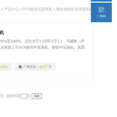
>
产品中心
>
HTB多段式鼓风机
>
颗粒燃烧机专用鼓风机
二维码
风机
a至10kPa，压比大于1.02而小于1.1，马赫数（声
机，从材质上可分为铁壳中压风机、铸铝中压风机。其因
离心风机。
0-203
厂商性质：
生产厂家
 末页 跳转到第
页