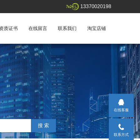
13370020198
资质证书
在线留言
联系我们
淘宝店铺
在线客服
联系方式