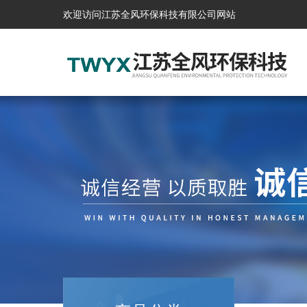
欢迎访问江苏全风环保科技有限公司网站