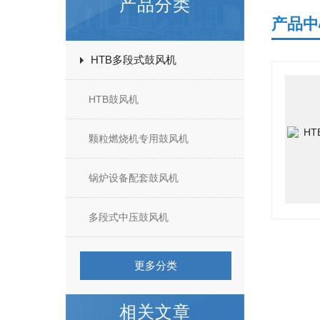
产品分类
产品中
HTB多段式鼓风机
HTB鼓风机
颗粒燃烧机专用鼓风机
锅炉设备配套鼓风机
多段式中压鼓风机
更多分类
相关文章