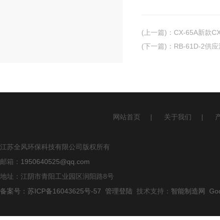
(上一篇)
：
CX-65A新款
(下一篇)
：
RB-61D-2
网站首页
|
关于我们
|
江苏全风环保科技有限公司版权所有
邮箱：
1950640525@qq.com
地址：江阴市青阳工业园区润阳路8号
备案号：苏ICP备16043625号-57
管理登陆
技术支持：
智能制造网
Go