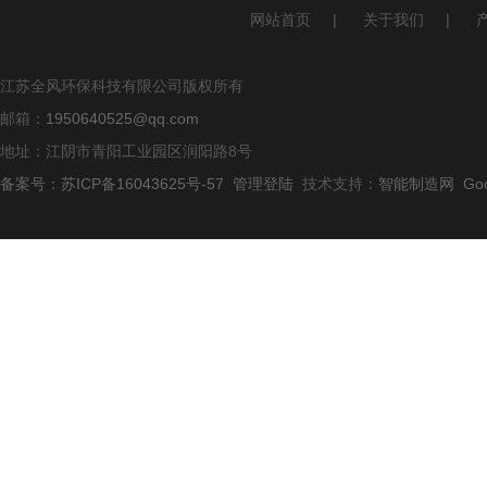
网站首页
|
关于我们
|
江苏全风环保科技有限公司版权所有
邮箱：
1950640525@qq.com
地址：江阴市青阳工业园区润阳路8号
备案号：苏ICP备16043625号-57
管理登陆
技术支持：
智能制造网
Go