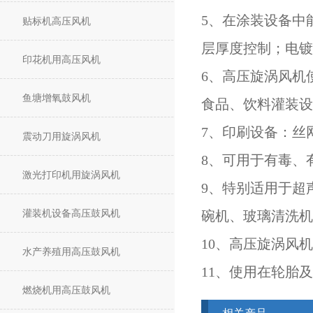
5、在涂装设备中
贴标机高压风机
层厚度控制；电镀
印花机用高压风机
6、高压旋涡风机
鱼塘增氧鼓风机
食品、饮料灌装设
7、印刷设备：丝
震动刀用旋涡风机
8、可用于有毒、
激光打印机用旋涡风机
9、特别适用于超
灌装机设备高压鼓风机
碗机、玻璃清洗机
10、高压旋涡风
水产养殖用高压鼓风机
11、使用在轮胎
燃烧机用高压鼓风机