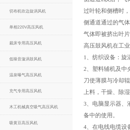
过叶轮和侧槽时，
切布机吹边旋涡风机
侧通道通过的气体
单相220V高压风机
气体即被挤出叶片
裁床专用高压风机
高压鼓风机在工业
1、纺织设备：旋
低噪音漩涡鼓风机
2、塑料辅机及中
温泉曝气高压风机
刀使薄膜与冷却辊
充气专用高压风机
上料，干燥、除湿
3、电脑显示器、
木工机械真空吸气高压风机
备中的使用。
吸黄豆高压风机
4、在电线电缆设