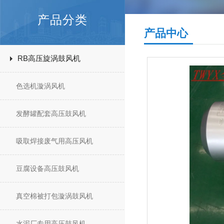
产品分类
产品中心
RB高压旋涡鼓风机
色选机漩涡风机
发酵罐配套高压鼓风机
吸取焊接废气用高压风机
豆腐设备高压鼓风机
真空棉被打包漩涡鼓风机
水泥厂专用高压鼓风机