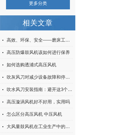
更多分类
相关文章
高效、环保、安全——磨床工业集尘器的多重优势解读
高压防爆鼓风机该如何进行保养
如何选购透浦式高压风机
吹灰风刀对减少设备故障和停机时间的作用
吹水风刀安装指南：避开这3个误区
高压漩涡风机好不好用，实用吗
怎么区分高压风机 中压风机
大风量鼓风机在工业生产中的重要性