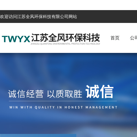
欢迎访问江苏全风环保科技有限公司网站
首页
公