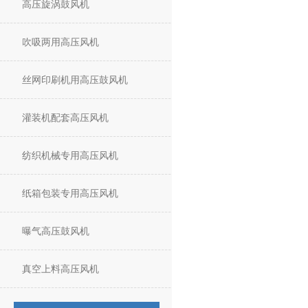
高压旋涡鼓风机
吹吸两用高压风机
丝网印刷机用高压鼓风机
灌装机配套高压风机
纺织机械专用高压风机
纸箱包装专用高压风机
曝气高压鼓风机
真空上料高压风机