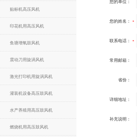
您的单位：
贴标机高压风机
您的姓名：
印花机用高压风机
联系电话：
鱼塘增氧鼓风机
震动刀用旋涡风机
常用邮箱：
激光打印机用旋涡风机
省份：
灌装机设备高压鼓风机
详细地址：
水产养殖用高压鼓风机
补充说明：
燃烧机用高压鼓风机