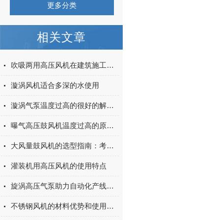
更多分类
相关文章
吹吸两用高压风机在建筑施工中的应用分析
漩涡风机适合多深的水使用
漩涡气泵温度过高的很好的解决方法
曝气高压鼓风机温度过高的原因分析
大风量鼓风机的选型指南：考虑哪些因素？
灌装机用高压风机的使用特点
旋涡高压气泵助力自动化产线提升生产效率
不锈钢风机的材料优势和使用介绍