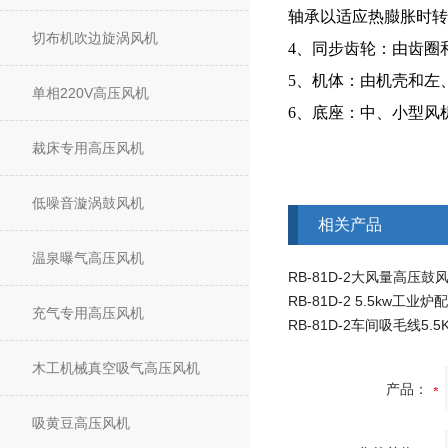
轴承以适应热臌胀时转
切布机吹边旋涡风机
4、同步齿轮：由齿圈
5、机体：由机壳和左
单相220V高压风机
6、底座：中、小型风
裁床专用高压风机
低噪音漩涡鼓风机
相关产品
温泉曝气高压风机
RB-81D-2大风量高压鼓
充气专用高压风机
木工机械真空吸气高压风机
产品：
吸黄豆高压风机