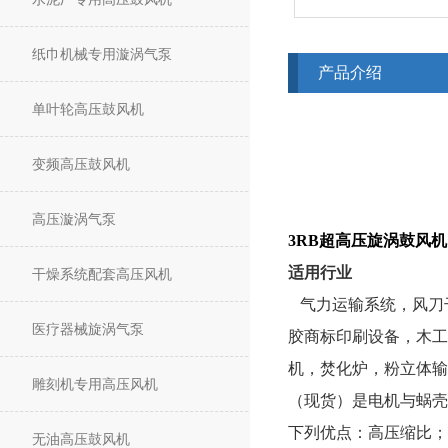
纸巾机械专用漩涡气泵
产品介绍
单叶轮高压鼓风机
变频高压鼓风机
高压漩涡气泵
3RB超高压旋涡鼓风机
适用行业
干燥系统配套高压风机
气力运输系统，风刀干
医疗器械旋涡气泵
胶商标印刷设备，木工
机，焚化炉，粉立体输
雕刻机专用高压风机
（现货）是电机与蜗壳
下列优点：高压缩比；
无油高压鼓风机