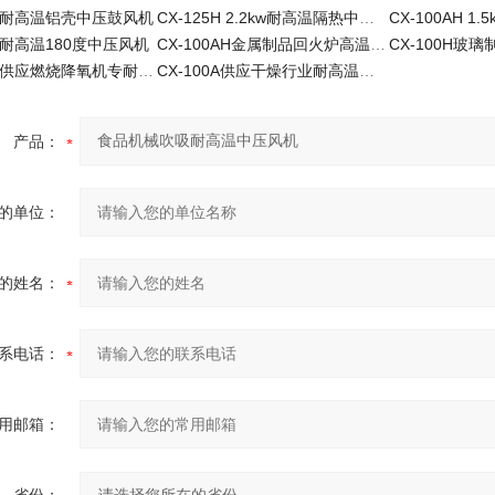
0AH耐高温铝壳中压鼓风机
CX-125H 2.2kw耐高温隔热中压风机
AH耐高温180度中压风机
CX-100AH金属制品回火炉高温风机
CX-100AH供应燃烧降氧机专耐高温风机
CX-100A供应干燥行业耐高温中压风机
产品：
的单位：
的姓名：
系电话：
用邮箱：