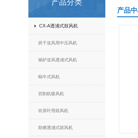
产品分类
产品中
CX-A透浦式鼓风机
烘干送风用中压风机
锅炉送风透浦式风机
蜗牛式风机
切割机吸风机
吹茶叶用鼓风机
助燃透浦式鼓风机