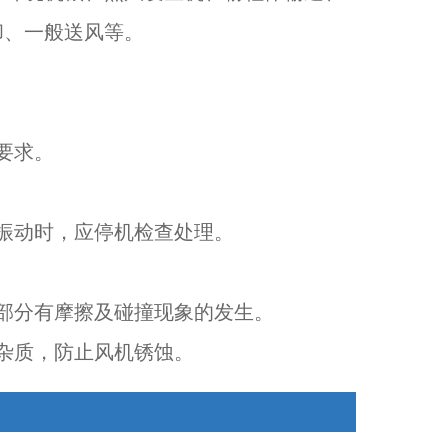
却、一般送风等。
要求。
振动时，应停机检查处理。
部分有摩擦及碰撞现象的发生。
杂质，防止风机锈蚀。