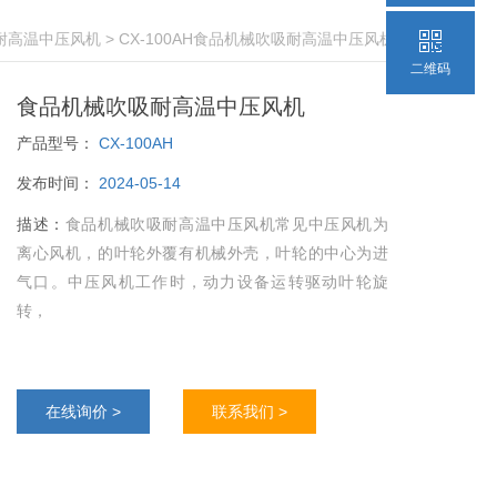
耐高温中压风机
> CX-100AH食品机械吹吸耐高温中压风机
二维码
食品机械吹吸耐高温中压风机
产品型号：
CX-100AH
发布时间：
2024-05-14
描述：
食品机械吹吸耐高温中压风机常见中压风机为
离心风机，的叶轮外覆有机械外壳，叶轮的中心为进
气口。中压风机工作时，动力设备运转驱动叶轮旋
转，
在线询价 >
联系我们 >