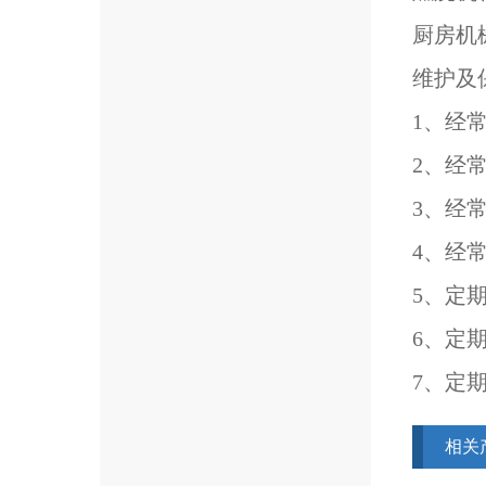
厨房机
维护及
1、经
2、经
3、经
4、经
5、定
6、定
7、定
相关