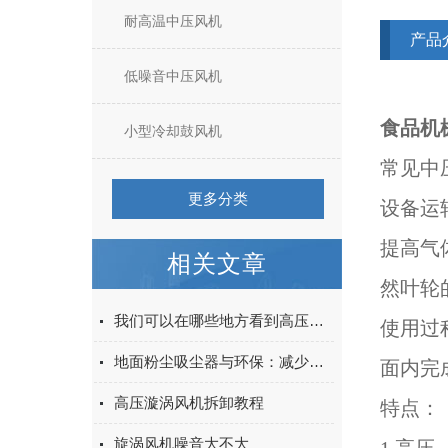
耐高温中压风机
产品
低噪音中压风机
食品机
小型冷却鼓风机
常见中
更多分类
设备运
提高气
相关文章
然叶轮
我们可以在哪些地方看到高压风机风刀
使用过
地面粉尘吸尘器与环保：减少空气污染的关键
面内完
高压漩涡风机拆卸教程
特点：
旋涡风机噪音大不大