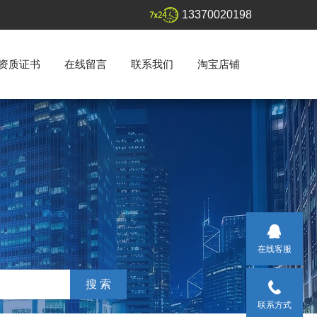
13370020198
资质证书
在线留言
联系我们
淘宝店铺
在线客服
联系方式