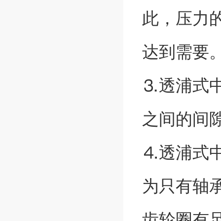
此，压力
达到需要
⒊透浦式
之间的间
⒋透浦式
为只有轴
齿轮圈有