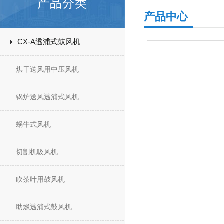
产品分类
产品中心
CX-A透浦式鼓风机
烘干送风用中压风机
锅炉送风透浦式风机
蜗牛式风机
切割机吸风机
吹茶叶用鼓风机
助燃透浦式鼓风机