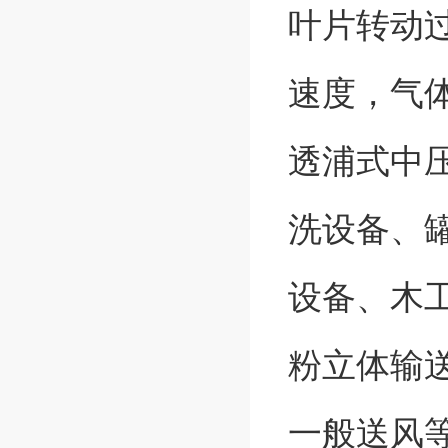
叶片转动
速度，气
透浦式中
洗设备、
设备、木
粉立体输
一般送风