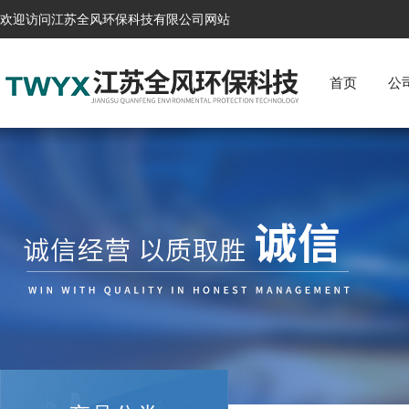
欢迎访问江苏全风环保科技有限公司网站
首页
公