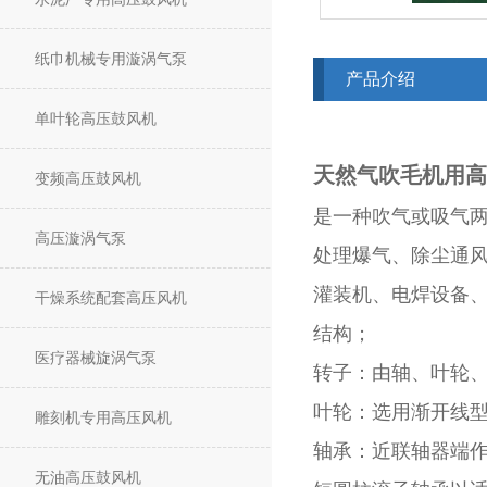
纸巾机械专用漩涡气泵
产品介绍
单叶轮高压鼓风机
天然气吹毛机用高
变频高压鼓风机
是一种吹气或吸气两
高压漩涡气泵
处理爆气、除尘通
灌装机、电焊设备
干燥系统配套高压风机
结构；
医疗器械旋涡气泵
转子：由轴、叶轮
叶轮：选用渐开线
雕刻机专用高压风机
轴承：近联轴器端作
无油高压鼓风机