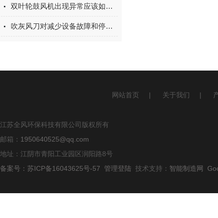
双叶轮鼓风机出现异常应该如何处理
吹灰风刀对减少设备故障和停机时间的作用
网站首页
|
关于我们
|
江苏全风环保科技有限公司版权所有
邮箱：
1950640525@qq.com
地址：江阴市青阳工业园区润阳路8号
备案号：苏ICP备16043625号-57
管理登陆
技术支持：
智能制造网
Go