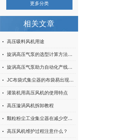
更多分类
相关文章
高压吸料风机用途
旋涡高压气泵的选型计算方法详解
旋涡高压气泵助力自动化产线提升生产效率
JC布袋式集尘器的布袋易出现的哪些问题
灌装机用高压风机的使用特点
高压漩涡风机拆卸教程
颗粒粉尘工业集尘器在减少空气污染中的作用
高压风机维护过程注意什么？