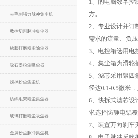
1、的电脑数字控
方。
去毛刺强力脉冲集尘机
2、专业设计并订
数控切割脉冲集尘器
需求的流量、负压
橡胶打磨粉尘除尘器
3、电控箱选用电
4、集尘箱为滑轮
吸石墨粉尘吸尘器
5、滤芯采用聚四
搅拌粉尘集尘机
径达0.1-0.5
纺织毛絮粉尘集尘器
6、快拆式滤芯设
求选择防静电铝覆
玻璃打磨粉尘吸尘器
7、装置万向刹车
金属粉尘脉冲集尘机
8、电子脉冲反吹