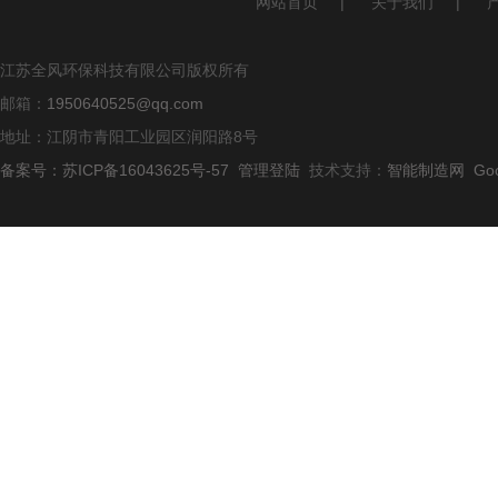
网站首页
|
关于我们
|
江苏全风环保科技有限公司版权所有
邮箱：
1950640525@qq.com
地址：江阴市青阳工业园区润阳路8号
备案号：苏ICP备16043625号-57
管理登陆
技术支持：
智能制造网
Go