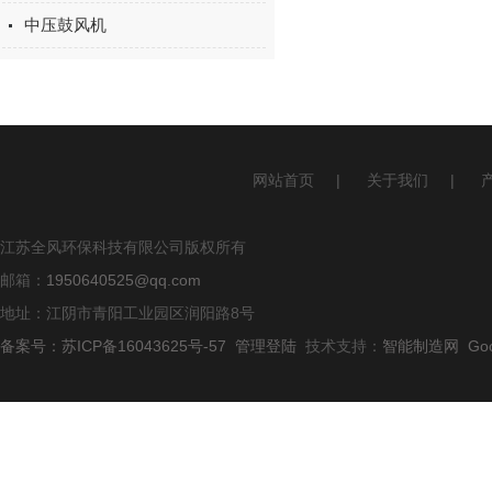
中压鼓风机
网站首页
|
关于我们
|
江苏全风环保科技有限公司版权所有
邮箱：
1950640525@qq.com
地址：江阴市青阳工业园区润阳路8号
备案号：苏ICP备16043625号-57
管理登陆
技术支持：
智能制造网
Go