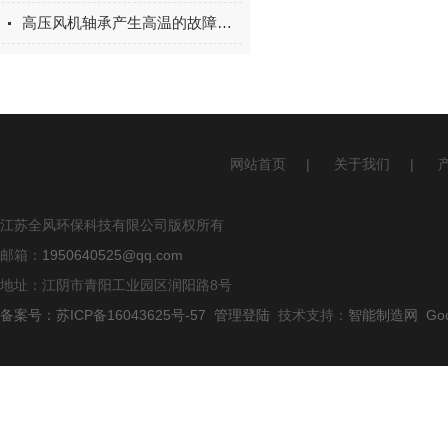
高压风机轴承产生高温的故障解析
网站首页
|
关于我们
|
江苏全风环保科技有限公司版权所有
邮箱：
1950640525@qq.com
地址：江阴市青阳工业园区润阳路8号
备案号：苏ICP备16043625号-57
管理登陆
技术支持：
智能制造网
Go