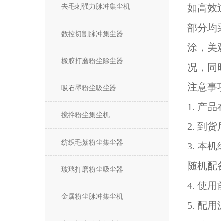
去毛刺强力脉冲集尘机
如高效
部分均
数控切割脉冲集尘器
涂，美
橡胶打磨粉尘除尘器
况，同
注意事
吸石墨粉尘吸尘器
1. 
搅拌粉尘集尘机
2. 
纺织毛絮粉尘集尘器
3. 
随机配
玻璃打磨粉尘吸尘器
4. 
金属粉尘脉冲集尘机
5. 