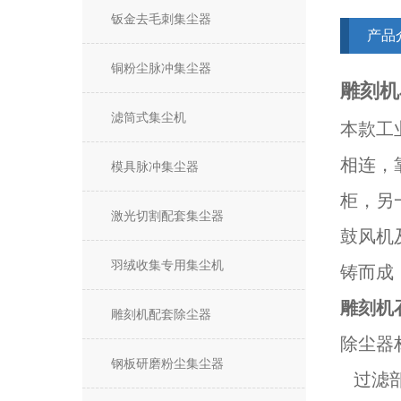
钣金去毛刺集尘器
产品
铜粉尘脉冲集尘器
雕刻机
滤筒式集尘机
本款工
相连，
模具脉冲集尘器
柜，另
激光切割配套集尘器
鼓风机
羽绒收集专用集尘机
铸而成
雕刻机
雕刻机配套除尘器
除尘器
钢板研磨粉尘集尘器
过滤部