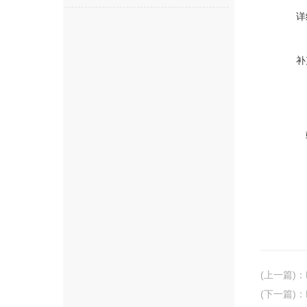
详
补
(上一篇)
：
(下一篇)
：