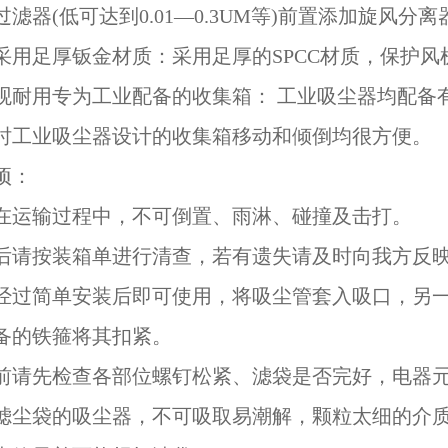
过滤器(低可达到0.01—0.3UM等)前置添加旋风分
采用足厚钣金材质：采用足厚的SPCC材质，保护
观耐用专为工业配备的收集箱： 工业吸尘器均配备
时工业吸尘器设计的收集箱移动和倾倒均很方便。
项：
产品在运输过程中，不可倒置、雨淋、碰撞及击打。
到货后请按装箱单进行清查，若有遗失请及时向我方反
本机经过简单安装后即可使用，将吸尘管套入吸口，另
备的铁箍将其扣紧。
使用前请先检查各部位螺钉松紧、滤袋是否完好，电器
配用滤尘袋的吸尘器，不可吸取易潮解，颗粒太细的介