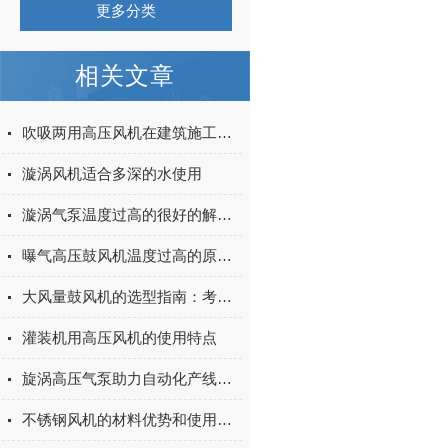
更多分类
相关文章
吹吸两用高压风机在建筑施工中的应用分析
漩涡风机适合多深的水使用
漩涡气泵温度过高的很好的解决方法
曝气高压鼓风机温度过高的原因分析
大风量鼓风机的选型指南：考虑哪些因素？
灌装机用高压风机的使用特点
旋涡高压气泵助力自动化产线提升生产效率
不锈钢风机的材料优势和使用介绍