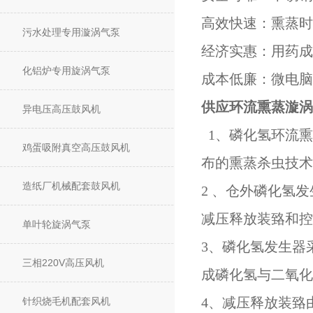
高效快速：熏蒸时
污水处理专用漩涡气泵
经济实惠：用药成本
化铝炉专用旋涡气泵
成本低廉：微电脑
供应环流熏蒸漩涡
异电压高压鼓风机
1、磷化氢环流熏
鸡蛋吸附真空高压鼓风机
布的熏蒸杀虫技
造纸厂机械配套鼓风机
2 、仓外磷化氢
减压释放装臵和控
单叶轮旋涡气泵
3、磷化氢发生器
三相220V高压风机
成磷化氢与二氧化
4、减压释放装臵
针织烧毛机配套风机