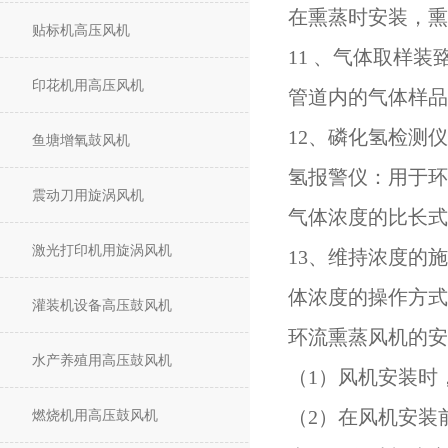
在熏蒸时安装，熏
贴标机高压风机
11 、气体取样
印花机用高压风机
管道内的气体样
12、磷化氢检测
鱼塘增氧鼓风机
氢报警仪：用于环
震动刀用旋涡风机
气体浓度的比长式
激光打印机用旋涡风机
13、维持浓度的
体浓度的操作方式
灌装机设备高压鼓风机
环流熏蒸风机的安
水产养殖用高压鼓风机
（1）风机安装时
（2）在风机安装
燃烧机用高压鼓风机