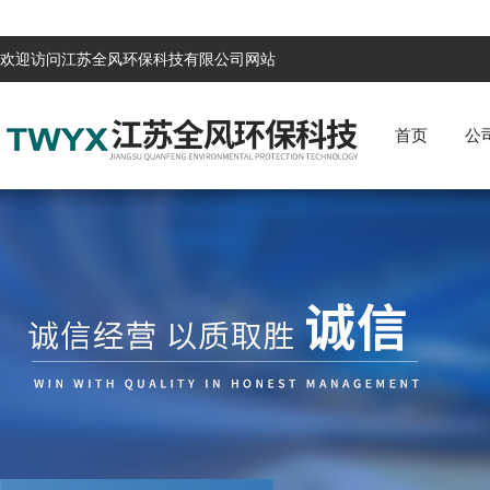
欢迎访问江苏全风环保科技有限公司网站
首页
公