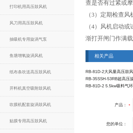
查是否有过紧或摩
打印机用高压鼓风机
（3）定期检查风
风刀用高压鼓风机
（4）风机启动或
渐打开闸门作满载
抽吸机专用旋涡气泵
鱼塘增氧旋涡风机
相关产品
RB-81D-2大风量高压鼓
纸布条吹送高压鼓风机
开料机真空吸附鼓风机
吹膜机配套旋涡鼓风机
产品：
贴膜专用高压鼓风机
您的单位：