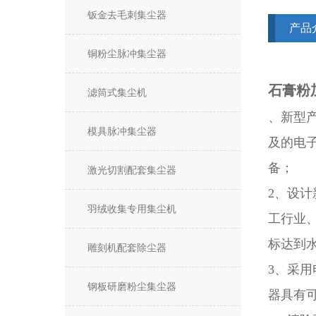
钣金去毛刺集尘器
产品
铜粉尘脉冲集尘器
石膏粉
滤筒式集尘机
、新型
模具脉冲集尘器
及的电
备；
激光切割配套集尘器
2、设
羽绒收集专用集尘机
工行业
标达到
雕刻机配套除尘器
3、采
钢板研磨粉尘集尘器
器具有