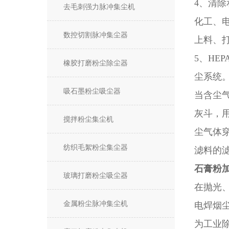
4、清
去毛刺强力脉冲集尘机
化工、
数控切割脉冲集尘器
上料、
5、HE
橡胶打磨粉尘除尘器
尘系统
吸石墨粉尘吸尘器
当含尘
灰斗，
搅拌粉尘集尘机
尘气体
纺织毛絮粉尘集尘器
滤料的
石膏粉
玻璃打磨粉尘吸尘器
在抛光
金属粉尘脉冲集尘机
电焊烟
为工业