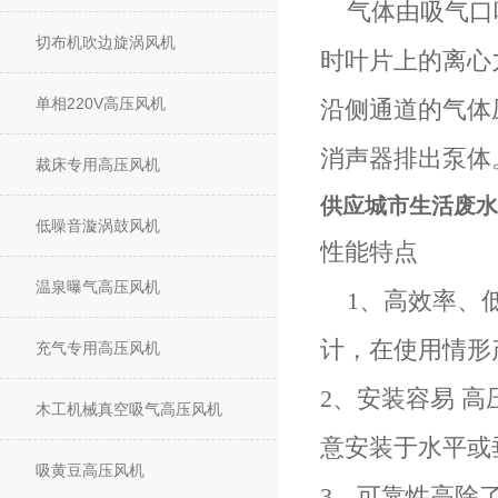
气体由吸气口吸
切布机吹边旋涡风机
时叶片上的离心
单相220V高压风机
沿侧通道的气体
消声器排出泵体
裁床专用高压风机
供应城市生活废水
低噪音漩涡鼓风机
性能特点
温泉曝气高压风机
1、高效率、低
计，在使用情形
充气专用高压风机
2、安装容易 
木工机械真空吸气高压风机
意安装于水平或
吸黄豆高压风机
3、可靠性高除