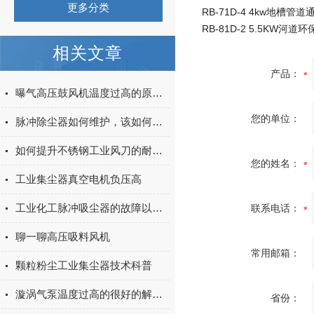
更多分类
相关文章
产品：
曝气高压鼓风机温度过高的原因分析
您的单位：
脉冲除尘器如何维护，该如何故障排查？
如何提升不锈钢工业风刀的耐用性与效率
您的姓名：
工业集尘器真空电机负压高
工业化工脉冲吸尘器的故障以及解决方法
联系电话：
聊一聊高压吸料风机
常用邮箱：
颗粒粉尘工业集尘器技术科普
漩涡气泵温度过高的很好的解决方法
省份：