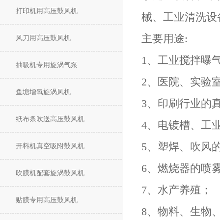
打印机用高压鼓风机
械、工业清洗设
主要用途:
风刀用高压鼓风机
1、工业搅拌曝
抽吸机专用旋涡气泵
2、医院、实验
鱼塘增氧旋涡风机
3、印刷行业的
纸布条吹送高压鼓风机
4、电镀槽、工
5、塑焊、吹风
开料机真空吸附鼓风机
6、燃烧器的喷
吹膜机配套旋涡鼓风机
7、水产养殖；
贴膜专用高压鼓风机
8、物料、生物