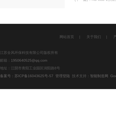
网站首页
|
关于我们
|
江苏全风环保科技有限公司版权所有
邮箱：
1950640525@qq.com
地址：江阴市青阳工业园区润阳路8号
备案号：苏ICP备16043625号-57
管理登陆
技术支持：
智能制造网
Go