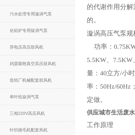
的代谢作用分解
污水处理专用漩涡气泵
的。
化铝炉专用旋涡气泵
漩涡高压气泵规
功率：0.75KW、
异电压高压鼓风机
5.5KW、7.5KW
鸡蛋吸附真空高压鼓风机
量：40立方/小
造纸厂机械配套鼓风机
率：50Hz/6
单叶轮旋涡气泵
定做。
供应城市生活废水
三相220V高压风机
工作原理
针织烧毛机配套风机