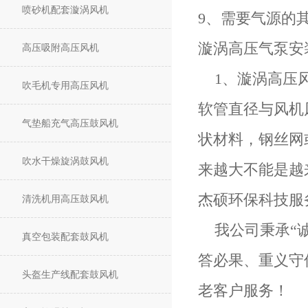
喷砂机配套漩涡风机
9、需要气源的
漩涡高压气泵安
高压吸附高压风机
1、漩涡高压风
吹毛机专用高压风机
软管直径与风机
气垫船充气高压鼓风机
状材料，钢丝网
吹水干燥旋涡鼓风机
来越大不能是越
杰硕环保科技服
清洗机用高压鼓风机
我公司秉承“诚
真空包装配套鼓风机
答必果、重义守
头盔生产线配套鼓风机
老客户服务！