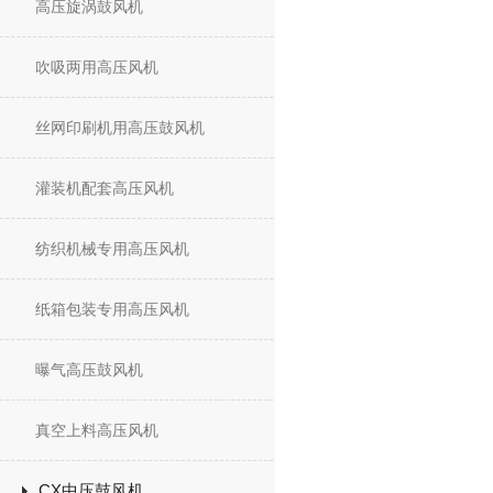
高压旋涡鼓风机
吹吸两用高压风机
丝网印刷机用高压鼓风机
灌装机配套高压风机
纺织机械专用高压风机
纸箱包装专用高压风机
曝气高压鼓风机
真空上料高压风机
CX中压鼓风机