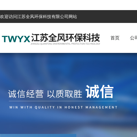
欢迎访问江苏全风环保科技有限公司网站
首页
公