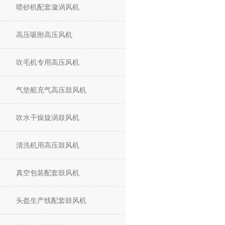
喷砂机配套漩涡风机
高压吸附高压风机
吹毛机专用高压风机
气垫船充气高压鼓风机
吹水干燥旋涡鼓风机
清洗机用高压鼓风机
真空包装配套鼓风机
头盔生产线配套鼓风机