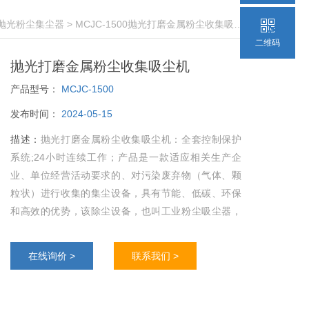
抛光粉尘集尘器
> MCJC-1500抛光打磨金属粉尘收集吸尘机
二维码
抛光打磨金属粉尘收集吸尘机
产品型号：
MCJC-1500
发布时间：
2024-05-15
描述：
抛光打磨金属粉尘收集吸尘机：全套控制保护
系统;24小时连续工作；产品是一款适应相关生产企
业、单位经营活动要求的、对污染废弃物（气体、颗
粒状）进行收集的集尘设备，具有节能、低碳、环保
和高效的优势，该除尘设备，也叫工业粉尘吸尘器，
通过对灰尘或散状物料等废弃物的清理和收集。工业
吸尘器的杂物一般分两种。一，外式集尘指中央式；
在线询价 >
联系我们 >
二，内式集尘桶式，根据不同的客户选用