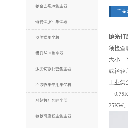
钣金去毛刺集尘器
产品
铜粉尘脉冲集尘器
抛光打
滤筒式集尘机
须检查
模具脉冲集尘器
大小，
激光切割配套集尘器
或轻轻
工业集
羽绒收集专用集尘机
0.75
雕刻机配套除尘器
25K
钢板研磨粉尘集尘器