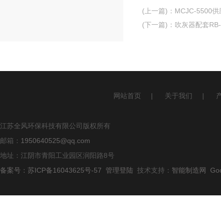
(上一篇)
：
MCJC-550
(下一篇)
：
吹灰器配套RB-
网站首页
|
关于我们
|
江苏全风环保科技有限公司版权所有
邮箱：
1950640525@qq.com
地址：江阴市青阳工业园区润阳路8号
备案号：苏ICP备16043625号-57
管理登陆
技术支持：
智能制造网
Go