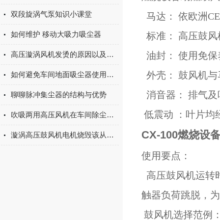
双段旋涡气泵知识小课堂
马达： 依欧洲C
如何维护 移动大吸力吸尘器
标准： 高压鼓风
高压漩涡风机发烫的原因以及怎么解决
油封： 使用免保
外壳： 鼓风机与
如何避免车间地面吸尘器使用中的安全隐患
消音器： 排气及
聊聊脉冲集尘器的结构与优势
低震动 ：叶片均
吹吸两用高压风机在车间除尘中的应用与效果
CX-100燃烧
漩涡高压鼓风机电机烧毁该从何处入手？
使用要点：
高压鼓风机运转
触器负荷跳脱，为
鼓风机选择范例