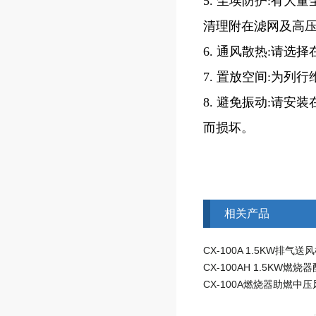
5. 尘埃防护:有
清理附在滤网及高
6. 通风散热:请
7. 置放空间:为
8. 避免振动:请
而损坏。
相关产品
CX-100A燃烧器助燃中