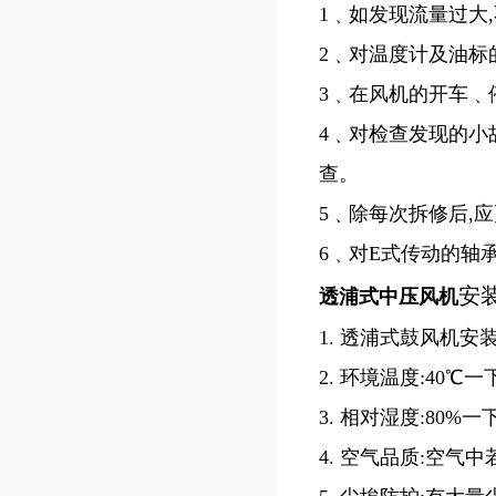
1﹑如发现流量过大
2﹑对温度计及油标
3﹑在风机的开车﹑
4﹑对检查发现的小
查。
5﹑除每次拆修后,
6﹑对E式传动的轴
安
透浦式中压风机
1. 透浦式鼓风机
2. 环境温度:40℃一
3. 相对湿度:80%一
4. 空气品质:空