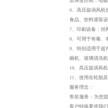
层厚度控制；电镀
6、高压旋涡风机
食品、饮料灌装设
7、印刷设备：丝
8、可用于有毒、
9、特别适用于超
碗机、玻璃清洗机
10、高压旋涡风
11、使用在轮胎
服务理念：
售前服务：为您
客户特殊要求我们