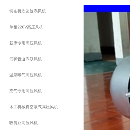
切布机吹边旋涡风机
单相220V高压风机
裁床专用高压风机
低噪音漩涡鼓风机
温泉曝气高压风机
充气专用高压风机
木工机械真空吸气高压风机
吸黄豆高压风机