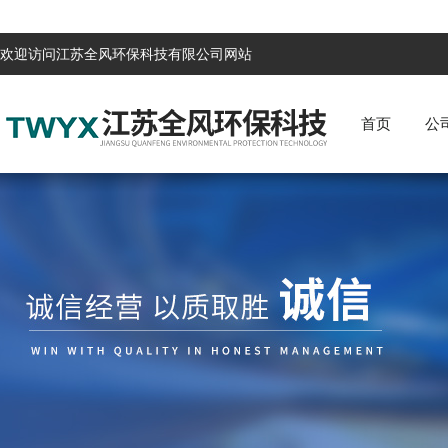
欢迎访问江苏全风环保科技有限公司网站
首页
公