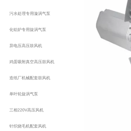
污水处理专用漩涡气泵
化铝炉专用旋涡气泵
异电压高压鼓风机
鸡蛋吸附真空高压鼓风机
造纸厂机械配套鼓风机
单叶轮旋涡气泵
三相220V高压风机
针织烧毛机配套风机