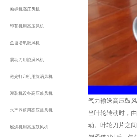
贴标机高压风机
印花机用高压风机
鱼塘增氧鼓风机
震动刀用旋涡风机
激光打印机用旋涡风机
灌装机设备高压鼓风机
气力输送高压鼓风
水产养殖用高压鼓风机
当叶轮转动时，由
动。叶轮刀片之间
燃烧机用高压鼓风机