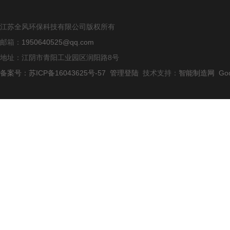
江苏全风环保科技有限公司版权所有
邮箱：
1950640525@qq.com
地址：江阴市青阳工业园区润阳路8号
备案号：苏ICP备16043625号-57
管理登陆
技术支持：
智能制造网
Go