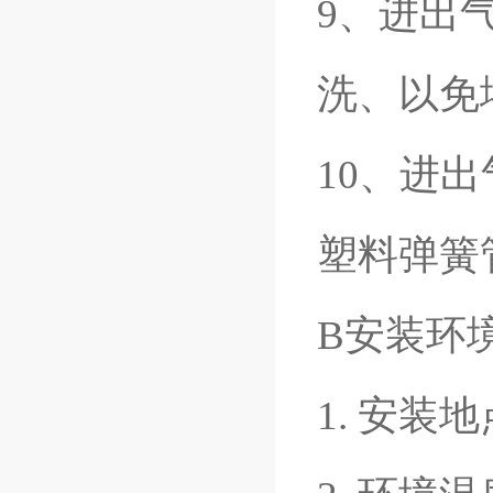
9、进出
洗、以免
10、进
塑料弹簧
B安装环
1. 安