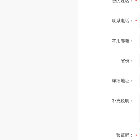
您的姓名：
联系电话：
常用邮箱：
省份：
详细地址：
补充说明：
验证码：