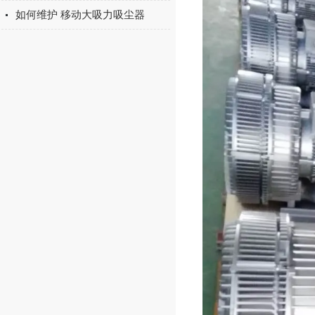
如何维护 移动大吸力吸尘器