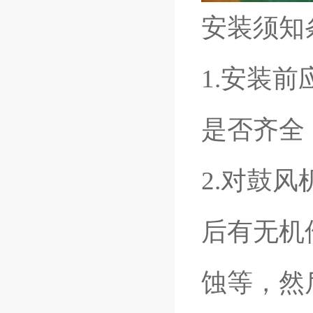
安装须知
1.安装
是否齐全
2.对鼓
后有无机
蚀等，然