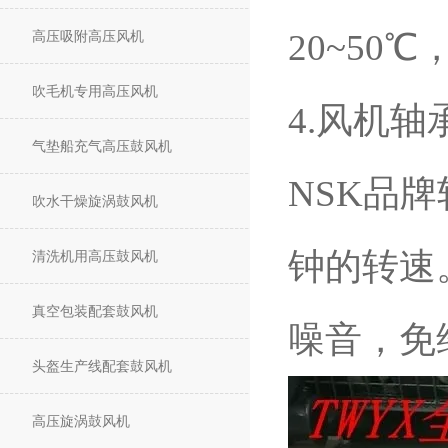
20~5
高压吸附高压风机
吹毛机专用高压风机
4.风机
气垫船充气高压鼓风机
NSK品牌
吹水干燥旋涡鼓风机
钟的转速
清洗机用高压鼓风机
真空包装配套鼓风机
噪音，免
头盔生产线配套鼓风机
高压旋涡鼓风机