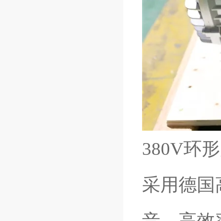
380V
采用德国
音、高效