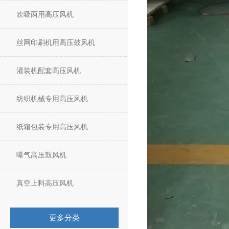
吹吸两用高压风机
丝网印刷机用高压鼓风机
灌装机配套高压风机
纺织机械专用高压风机
纸箱包装专用高压风机
曝气高压鼓风机
真空上料高压风机
更多分类