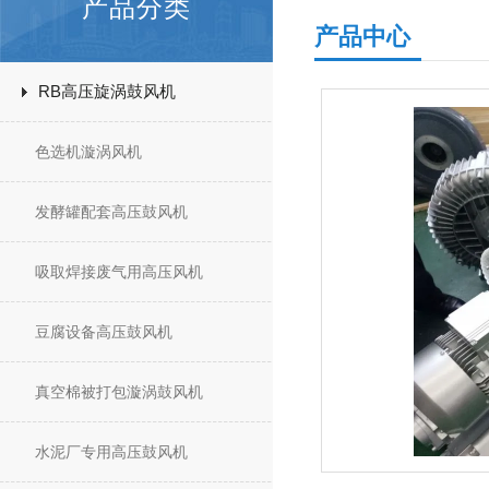
产品分类
产品中心
RB高压旋涡鼓风机
色选机漩涡风机
发酵罐配套高压鼓风机
吸取焊接废气用高压风机
豆腐设备高压鼓风机
真空棉被打包漩涡鼓风机
水泥厂专用高压鼓风机