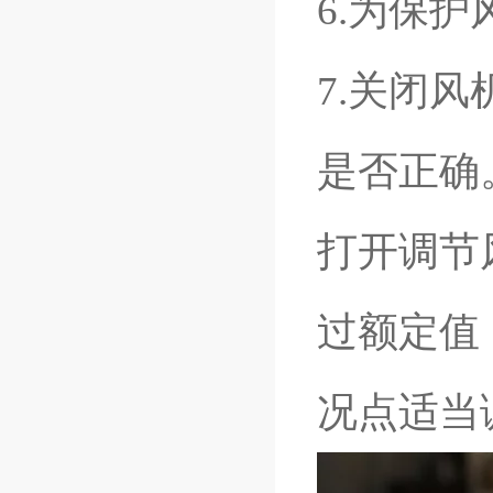
6.为保
7.关闭
是否正确
打开调节
过额定值
况点适当