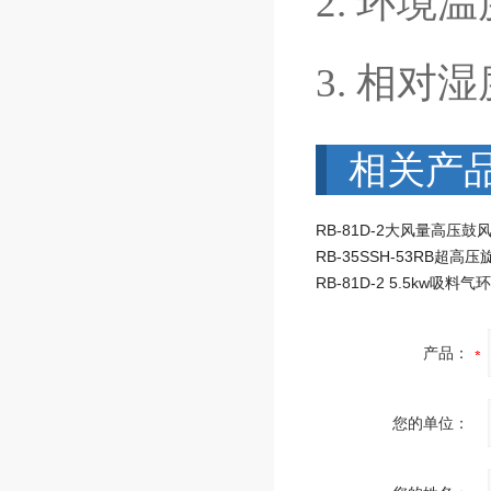
2. 环境温
3. 相对湿
相关产
RB-81D-2大风量高压鼓
产品：
您的单位：