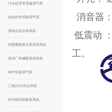
污水处理专用漩涡气泵
消音器：
化铝炉专用旋涡气泵
异电压高压鼓风机
低震动 
鸡蛋吸附真空高压鼓风机
工。
造纸厂机械配套鼓风机
单叶轮旋涡气泵
三相220V高压风机
针织烧毛机配套风机