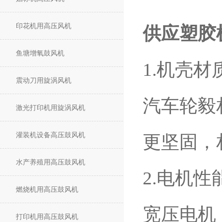
印花机用高压风机
供应塑胶
鱼塘增氧鼓风机
1.机壳
震动刀用旋涡风机
汽车轮毅
激光打印机用旋涡风机
灌装机设备高压鼓风机
更坚固，
水产养殖用高压鼓风机
2.电机
燃烧机用高压鼓风机
宽压电机，
打印机用高压鼓风机