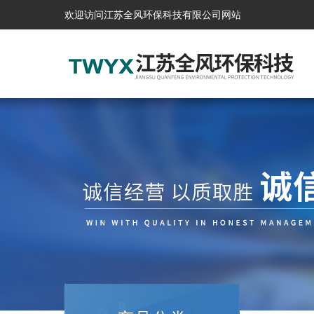
欢迎访问江苏全风环保科技有限公司网站