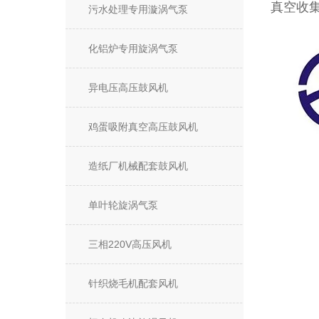
真空收
污水处理专用漩涡气泵
化铝炉专用旋涡气泵
异电压高压鼓风机
鸡蛋吸附真空高压鼓风机
造纸厂机械配套鼓风机
单叶轮旋涡气泵
三相220V高压风机
针织烧毛机配套风机