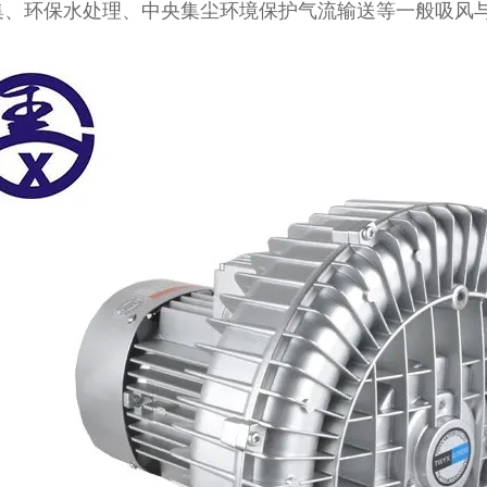
集、环保水处理、中央集尘环境保护气流输送等一般吸风