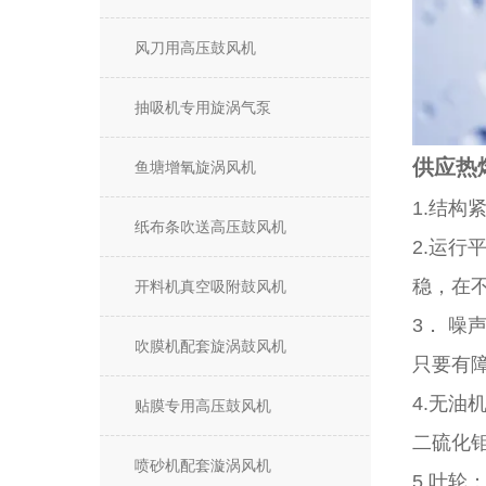
风刀用高压鼓风机
抽吸机专用旋涡气泵
供应热
鱼塘增氧旋涡风机
1.结
纸布条吹送高压鼓风机
2.运
稳，在不
开料机真空吸附鼓风机
3． 
吹膜机配套旋涡鼓风机
只要有
4.无
贴膜专用高压鼓风机
二硫化
喷砂机配套漩涡风机
5.叶