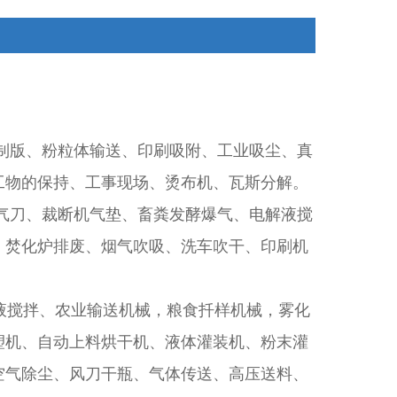
制版、粉粒体输送、印刷吸附、工业吸尘、真
工物的保持、工事现场、烫布机、瓦斯分解。
气刀、裁断机气垫、畜粪发酵爆气、电解液搅
、焚化炉排废、烟气吹吸、洗车吹干、印刷机
搅拌、农业输送机械，粮食扦样机械，雾化
塑机、自动上料烘干机、液体灌装机、粉末灌
空气除尘、风刀干瓶、气体传送、高压送料、