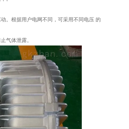
驱动。根据用户电网不同，可采用不同电压 的
防止气体泄露。