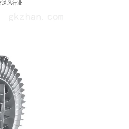
与送风行业。