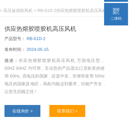
>
高压旋涡鼓风机
> RB-61D-2供应热熔胶喷胶机高压风机
二维码
供应热熔胶喷胶机高压风机
产品型号：
RB-61D-2
发布时间：
2024-05-15
描述：
供应热熔胶喷胶机高压风机 万国电压型，
50HZ 60HZ 均可用 , 无论您的产品是出口至欧美的使
用 60Hz, 高电压的国家 , 还是中东 , 非洲等使用 50Hz
电压的国家及地区，风机均能达到要求 , 功能产齐全 ,
让您无后顾之忧 !
在线询价 >
联系我们 >