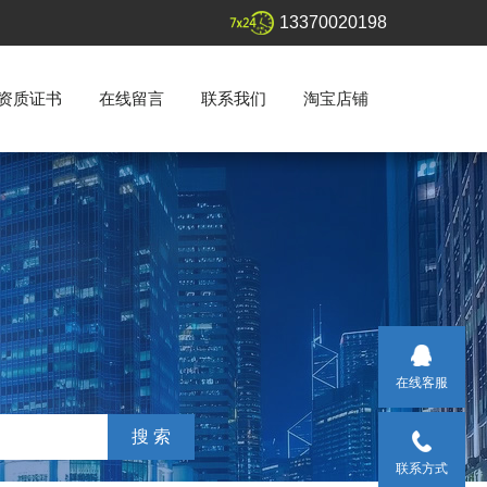
13370020198
资质证书
在线留言
联系我们
淘宝店铺
在线客服
联系方式