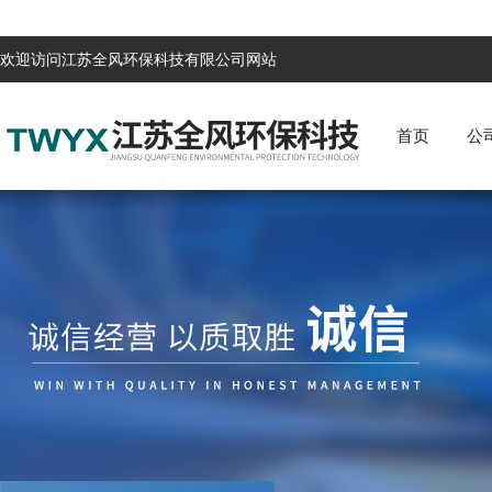
欢迎访问江苏全风环保科技有限公司网站
首页
公