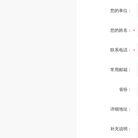
您的单位：
您的姓名：
联系电话：
常用邮箱：
省份：
详细地址：
补充说明：