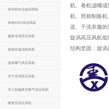
机、卷机滤嘴成
切布机吹边旋涡风机
机、照相制板机
单相220V高压风机
送、干洗衣服的
裁床专用高压风机
旋涡高压风机低
结构坚固：旋涡
低噪音漩涡鼓风机
温泉曝气高压风机
充气专用高压风机
木工机械真空吸气高压风机
吸黄豆高压风机