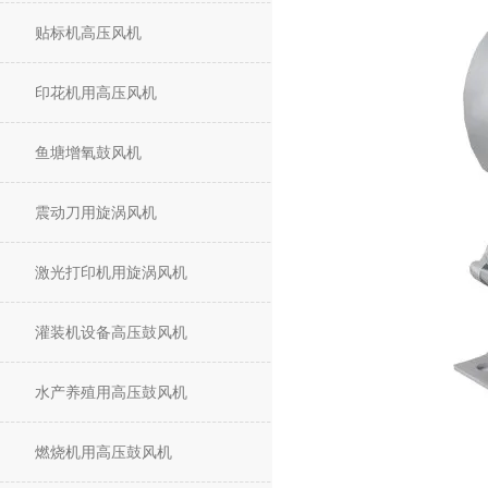
贴标机高压风机
印花机用高压风机
鱼塘增氧鼓风机
震动刀用旋涡风机
激光打印机用旋涡风机
灌装机设备高压鼓风机
水产养殖用高压鼓风机
燃烧机用高压鼓风机