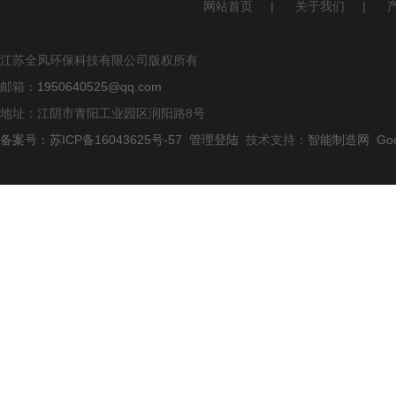
网站首页
|
关于我们
|
江苏全风环保科技有限公司版权所有
邮箱：
1950640525@qq.com
地址：江阴市青阳工业园区润阳路8号
备案号：苏ICP备16043625号-57
管理登陆
技术支持：
智能制造网
Go