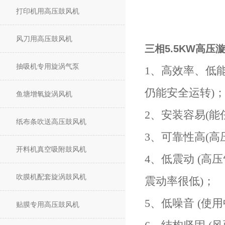
打印机用高压鼓风机
风刀用高压鼓风机
三相5.5KW高压
抽吸机专用旋涡气泵
1、高效率、低
仍能安全运转)
鱼塘增氧旋涡风机
2、安装容易(
纸布条吹送高压鼓风机
3、可靠性高(
开料机真空吸附鼓风机
4、低震动 (
吹膜机配套旋涡鼓风机
震动率很低)；
5、低噪音 (
贴膜专用高压鼓风机