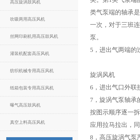
高压旋涡鼓风机
类气泵端的轴承是
吹吸两用高压风机
一次，对于三班连
丝网印刷机用高压鼓风机
泵。
5，进出气两端的
灌装机配套高压风机
纺织机械专用高压风机
旋涡风机
6，进出气口外联
纸箱包装专用高压风机
7，旋涡气泵轴承
曝气高压鼓风机
按图示顺序逐一拆
真空上料高压风机
应用拉马拉出，同
8，高压旋涡气泵