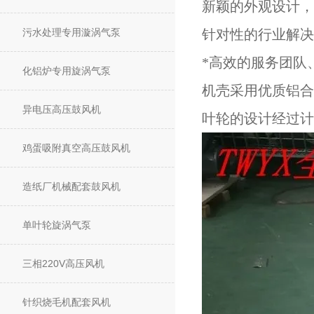
新颖的外观设计，
污水处理专用漩涡气泵
针对性的行业解决
*高效的服务团队
化铝炉专用旋涡气泵
机壳采用优质铝合
异电压高压鼓风机
叶轮的设计经过计
鸡蛋吸附真空高压鼓风机
造纸厂机械配套鼓风机
单叶轮旋涡气泵
三相220V高压风机
针织烧毛机配套风机