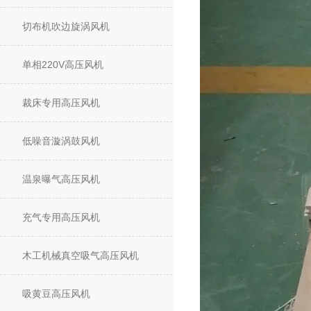
切布机吹边旋涡风机
单相220V高压风机
裁床专用高压风机
低噪音漩涡鼓风机
温泉曝气高压风机
充气专用高压风机
木工机械真空吸气高压风机
吸黄豆高压风机