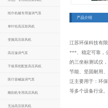
纸巾机械专用漩涡气泵
产品介绍
单叶轮高压鼓风机
变频高压鼓风机
江苏环保科技有限
***、稳定可靠
高压漩涡气泵
的三坐标测试仪，
干燥系统配套高压风机
节能、坚固耐用、
医疗器械旋涡气泵
泛主要用于：环保
等多个设备行业。
雕刻机专用高压风机
无油高压鼓风机