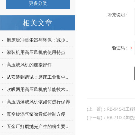
更多分类
补充说明：
相关文章
磨床脉冲集尘器与环保：减少工业废气的重要工具
验证码：
灌装机用高压风机的使用特点
高压鼓风机的连接部件
从安装到调试：磨床工业集尘器的一站式服务体验
吹吸两用高压风机的节能技术与环保设计
高压防爆鼓风机该如何进行保养
(上一篇)
：
RB-94S-3
真空旋涡气泵噪音低控制方便
(下一篇)
：
RB-71D-4
五金厂打磨抛光产生的粉尘要怎么处理？