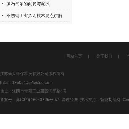
漩涡气泵的配管与配线
不锈钢工业风刀技术要点讲解
网站首页
|
关于我们
|
江苏全风环保科技有限公司版权所有
邮箱：
1950640525@qq.com
地址：江阴市青阳工业园区润阳路8号
备案号：苏ICP备16043625号-57
管理登陆
技术支持：
智能制造网
Go