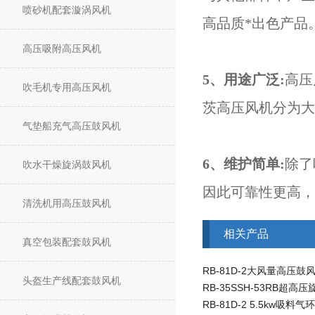
喷砂机配套漩涡风机
高品质*出色产品
高压吸附高压风机
5、用途广泛:
高压
吹毛机专用高压风机
茨高压风机分为大
气垫船充气高压鼓风机
6、维护简单:
除了
吹水干燥旋涡鼓风机
因此可靠性更高，
清洗机用高压鼓风机
相关产品
真空包装配套鼓风机
RB-81D-2大风量高压鼓
头盔生产线配套鼓风机