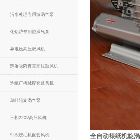
污水处理专用漩涡气泵
化铝炉专用旋涡气泵
异电压高压鼓风机
鸡蛋吸附真空高压鼓风机
造纸厂机械配套鼓风机
单叶轮旋涡气泵
三相220V高压风机
针织烧毛机配套风机
全自动裱纸机旋涡