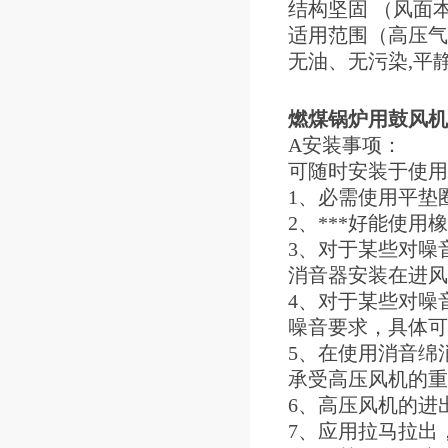
结构坚固 （风面
适用范围（高压气
无油、无污染,平静
燃煤锅炉用鼓风机
A安装事项：
可随时安装于使用
1、必需使用平垫
2、***好能使
3、对于某些对噪
消音器安装在进风
4、对于某些对噪
噪音要求，具体可
5、在使用消音绵
承受高压风机的重
6、高压风机的进
7、应用拉马拉出