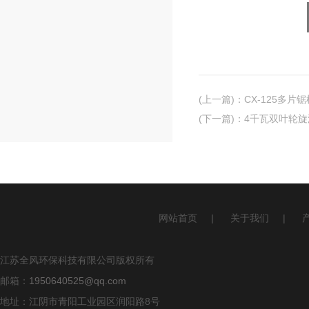
(上一篇)
：
CX-125多
(下一篇)
：
4千瓦双叶轮
网站首页
|
关于我们
|
江苏全风环保科技有限公司版权所有
邮箱：
1950640525@qq.com
地址：江阴市青阳工业园区润阳路8号