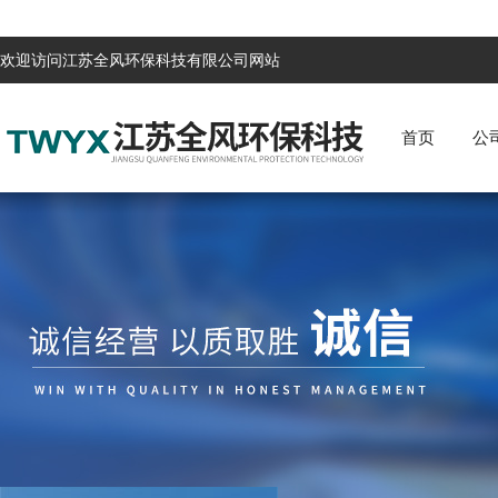
欢迎访问江苏全风环保科技有限公司网站
首页
公