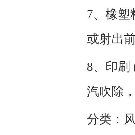
7、橡
或射出
8、印刷
汽吹除
分类：