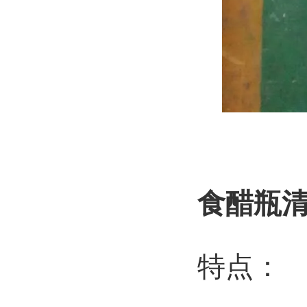
食醋瓶
特点：