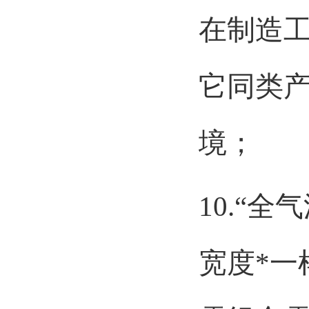
在制造
它同类
境；
10.“
宽度*