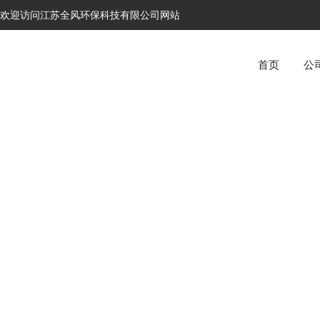
欢迎访问江苏全风环保科技有限公司网站
首页
公