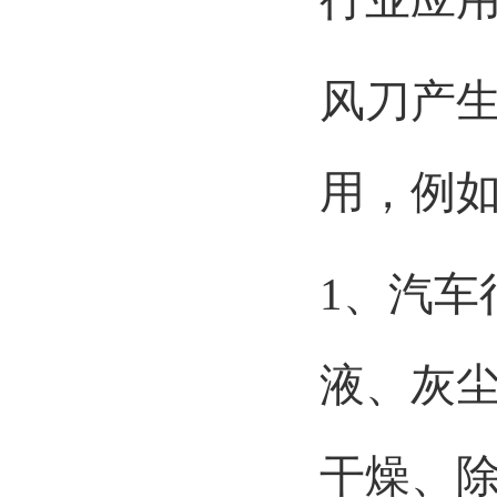
风刀产
用，例
1、汽
液、灰
干燥、