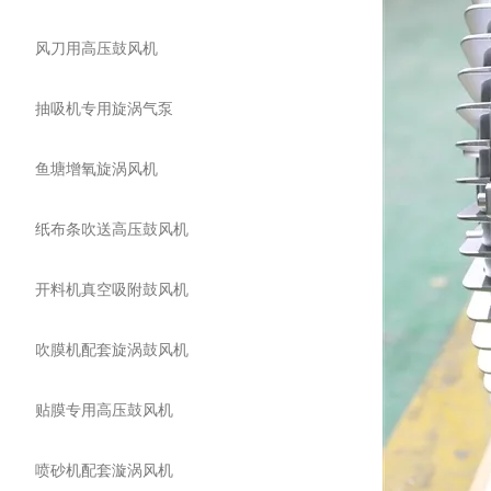
风刀用高压鼓风机
抽吸机专用旋涡气泵
鱼塘增氧旋涡风机
纸布条吹送高压鼓风机
开料机真空吸附鼓风机
吹膜机配套旋涡鼓风机
贴膜专用高压鼓风机
喷砂机配套漩涡风机