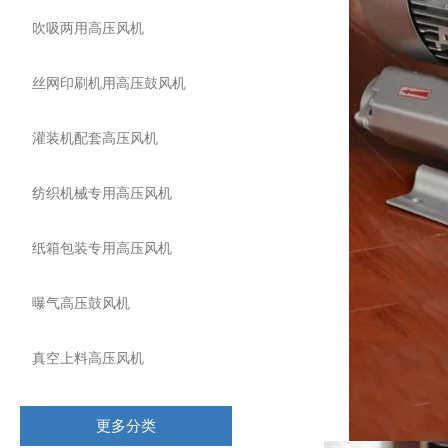
吹吸两用高压风机
丝网印刷机用高压鼓风机
灌装机配套高压风机
纺织机械专用高压风机
纸箱包装专用高压风机
曝气高压鼓风机
真空上料高压风机
更多分类