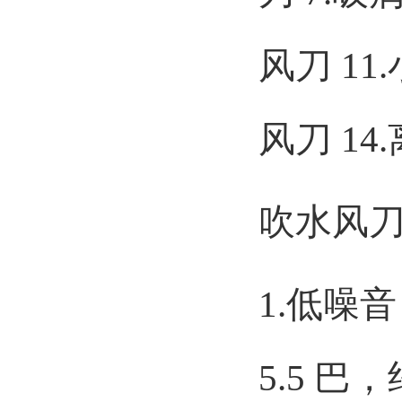
风刀 11
风刀 14
吹水风
1.低噪
5.5 巴