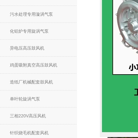
污水处理专用漩涡气泵
化铝炉专用旋涡气泵
异电压高压鼓风机
鸡蛋吸附真空高压鼓风机
造纸厂机械配套鼓风机
单叶轮旋涡气泵
三相220V高压风机
针织烧毛机配套风机