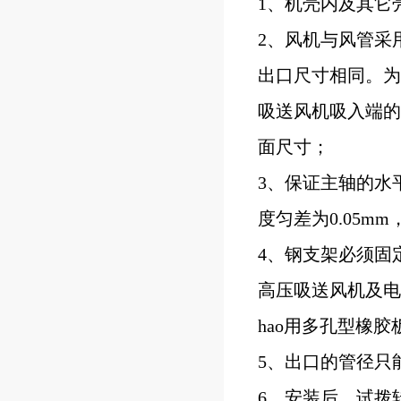
1、机壳内及其它
2、风机与风管采
出口尺寸相同。为
吸送风机吸入端的
面尺寸；
3、保证主轴的水
度匀差为0.05m
4、钢支架必须固
高压吸送风机及电
hao用多孔型橡胶
5、出口的管径只
6、安装后，试拨