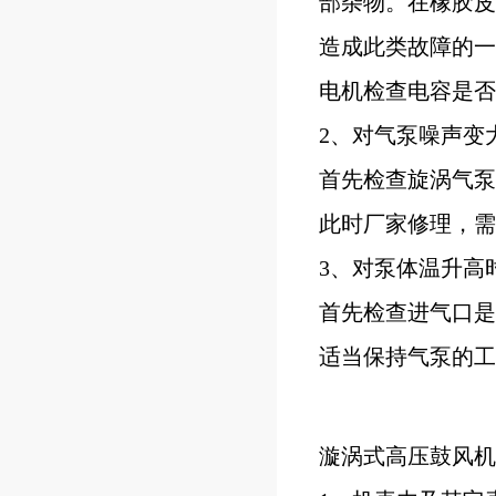
部杂物。在橡胶皮
造成此类故障的一
电机检查电容是否
2、对气泵噪声变
首先检查旋涡气泵
此时厂家修理，需
3、对泵体温升高
首先检查进气口是
适当保持气泵的工
漩涡式高压鼓风机