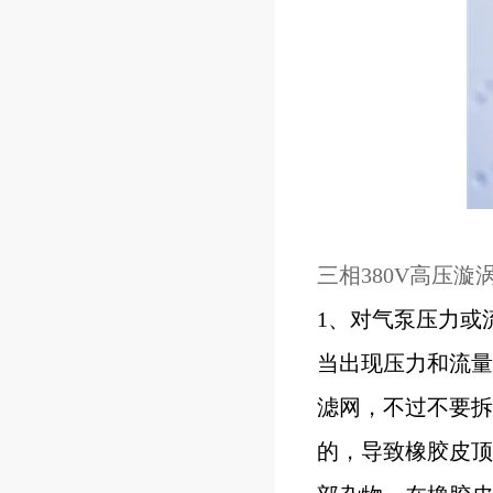
三相380V高压
1、对气泵压力或
当出现压力和流量
滤网，不过不要拆
的，导致橡胶皮顶