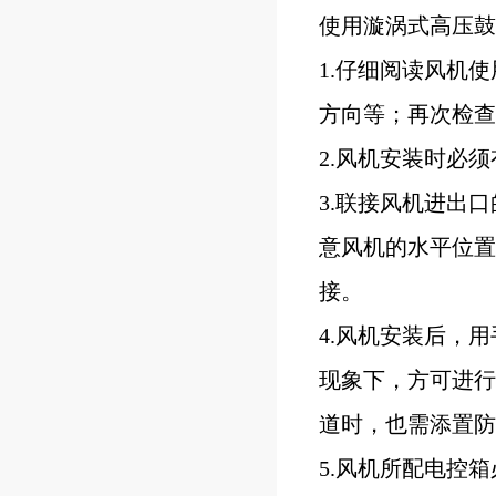
使用漩涡式高压鼓
1.仔细阅读风机
方向等；再次检查
2.风机安装时必
3.联接风机进出
意风机的水平位置
接。
4.风机安装后，
现象下，方可进行
道时，也需添置防
5.风机所配电控