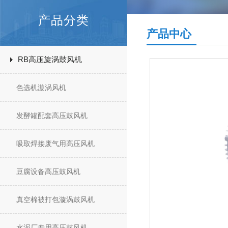
产品分类
产品中心
RB高压旋涡鼓风机
色选机漩涡风机
发酵罐配套高压鼓风机
吸取焊接废气用高压风机
豆腐设备高压鼓风机
真空棉被打包漩涡鼓风机
水泥厂专用高压鼓风机