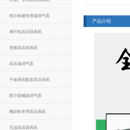
纸巾机械专用漩涡气泵
产品介绍
单叶轮高压鼓风机
变频高压鼓风机
高压漩涡气泵
干燥系统配套高压风机
医疗器械旋涡气泵
雕刻机专用高压风机
无油高压鼓风机