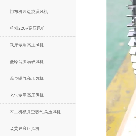
切布机吹边旋涡风机
单相220V高压风机
裁床专用高压风机
低噪音漩涡鼓风机
温泉曝气高压风机
充气专用高压风机
木工机械真空吸气高压风机
吸黄豆高压风机