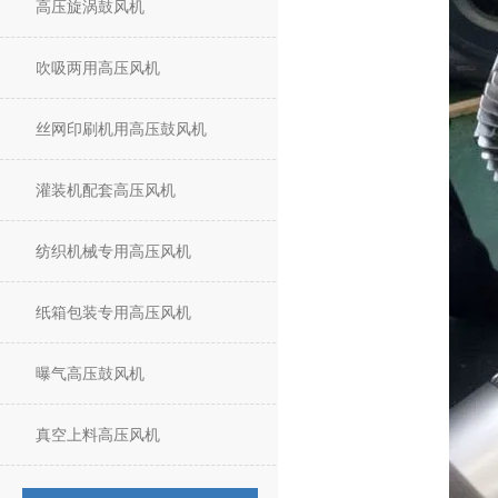
高压旋涡鼓风机
吹吸两用高压风机
丝网印刷机用高压鼓风机
灌装机配套高压风机
纺织机械专用高压风机
纸箱包装专用高压风机
曝气高压鼓风机
真空上料高压风机