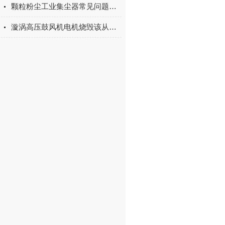
颗粒粉尘工业集尘器常见问题：吸力下降、滤袋堵塞处理
漩涡高压鼓风机电机烧毁该从何处入手？