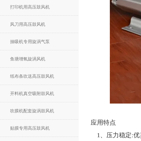
打印机用高压鼓风机
风刀用高压鼓风机
抽吸机专用旋涡气泵
鱼塘增氧旋涡风机
纸布条吹送高压鼓风机
开料机真空吸附鼓风机
吹膜机配套旋涡鼓风机
应用特点
贴膜专用高压鼓风机
1、压力稳定:优