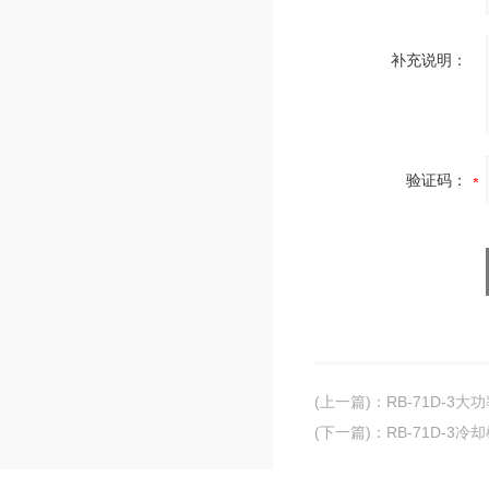
补充说明：
验证码：
(上一篇)
：
RB-71D-3
(下一篇)
：
RB-71D-3